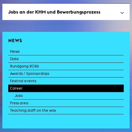
Jobs an der KHM und Bewerbungsprozess
NEWS
News
Date
Rundgang 2026
Awards / Sponsorships
Festival events
Career
Jobs
Press area
Teaching staff on the way