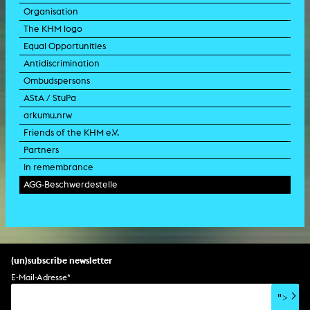
Organisation
The KHM logo
Equal Opportunities
Antidiscrimination
Ombudspersons
AStA / StuPa
arkumu.nrw
Friends of the KHM e.V.
Partners
In remembrance
AGG-Beschwerdestelle
(un)subscribe newsletter
E-Mail-Adresse
*
">