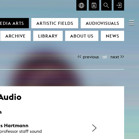
GLASMOOG – ROOM FOR ART & DISCOURSE
EDIA ARTS
ARTISTIC FIELDS
AUDIOVISUALS
Glasmoog – Room for Art & Discourse
ARCHIVE
LIBRARY
ABOUT US
NEWS
previous
all
next
Audio
)
s
ias Hartmann
 professor staff sound