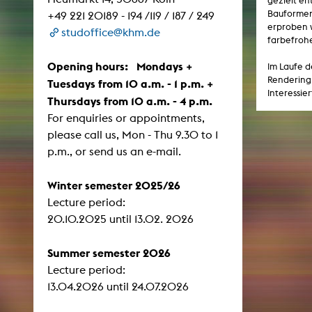
gezielt e
Central 
Bauformen 
+49 221 20189 - 194 /119 / 187 / 249
erproben w
studoffice@khm.de
farbefrohe
ARCHIVE
Opening hours: Mondays +
Im Laufe d
Artistic work students
Rendering 
Tuesdays from 10 a.m. - 1 p.m. +
Interessie
Thursdays from 10 a.m. - 4 p.m.
KHM Research
For enquiries or appointments,
KHM Rundgänge
please call us, Mon - Thu 9.30 to 1
Event recording
p.m., or send us an e-mail.
Schreiben, was kommt
Winter semester 2025/26
Kölsch-Glas-Edition
Lecture period:
Photoszene an der KHM
​​​​​​​20.10.2025 until 13.02. 2026
25 years KHM / Studio talks
Summer semester 2026
Lecture period:
13.04.2026 until 24.07.2026