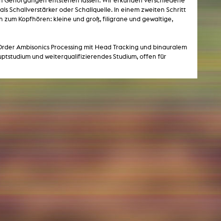
en Gehörgängen entstehen lassen. Wir erkunden verschiedene
s Schallverstärker oder Schallquelle. In einem zweiten Schritt
 zum Kopfhören: kleine und groß, filigrane und gewaltige,
NEWS
 Order Ambisonics Processing mit Head Tracking und binauralem
Date
studium und weiterqualifizierendes Studium, offen für
Awards / Sponsorships
Festival events
Career
Jobs
Press area
Press releases
Press downloads
teaching staff on the way