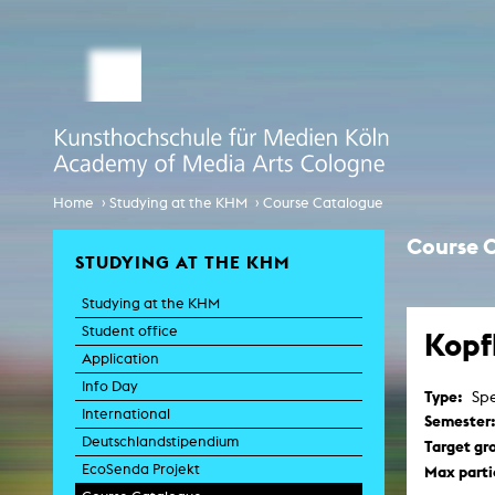
STUDY MEDIA ARTS
ARTIS
Student office
e
Anima
Application
Experiment
Globalisierungsdiskurse
Info Day
›
›
Home
Studying at the KHM
Course Catalogue
Liter
Spaces 
International
Course 
Transfor
STUDYING AT THE KHM
EcoSenda
Film an
Studying at the KHM
International
Feat
Doc
Student office
Kopf
Course Catalogue
TV-
Application
C
Info Day
Type:
Spe
Creative Prod
International
Film histor
Semester
Deutschlandstipendium
Target gr
EcoSenda Projekt
Max parti
Experi
Pho