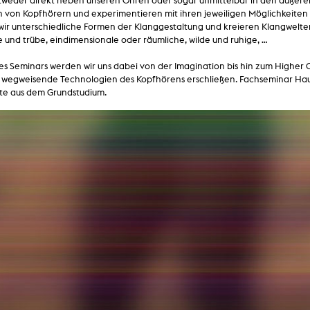
ntweder direkt neben unseren Ohren oder sogar unmittelbar in den äußer
lending office
von Kopfhörern und experimentieren mit ihren jeweiligen Möglichkeiten al
ir unterschiedliche Formen der Klanggestaltung und kreieren Klangwelten
 und trübe, eindimensionale oder räumliche, wilde und ruhige, …
LIBRARY
ABOUT US
es Seminars werden wir uns dabei von der Imagination bis hin zum Higher
Digital library
People
wegweisende Technologien des Kopfhörens erschließen. Fachseminar Haupt
rte aus dem Grundstudium.
Films
Organisation
Books
The KHM logo
Periodicals
Equal Opportunities
Useful help / contacts
Sounds
Sponsorship Award for FLINTA*
Studying with child
Reserved reading shelf
Antidiskriminierung
KHM publications
Ombudspersons
edition KHM
KHM Journal
AStA / StuPa
LECTURE Reihe
Lab Jahrbuch
Friends of the KHM e.V.
off topic
Recommendations
Partner
New aquisitions