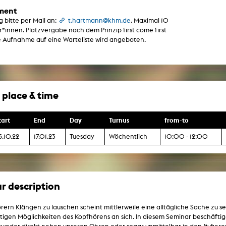
g / Sculpture
ment
es Storytelling
bitte per Mail an:
t.hartmann@khm.de
. Maximal 10
tworks
*innen. Platzvergabe nach dem Prinzip first come first
 / Performance
Art / Global South
e Aufnahme auf eine Warteliste wird angeboten.
Media Studies
the Context of Media
r Studies
al Aesthetics
es + Facilities
 place & time
ion studio
itorium
ktraum Fotgrafie
tart
End
Day
Turnus
from-to
uter room
tal technology
5.10.22
17.01.23
Tuesday
Wöchentlich
10:00 - 12:00
edia Lab
m studios
oto lab
rading
astructure
r description
rface lab
ecies Studio
amera
rern Klängen zu lauschen scheint mittlerweile eine alltägliche Sache zu s
ing suite
ing studio
ltigen Möglichkeiten des Kopfhörens an sich. In diesem Seminar beschäftig
rkshop