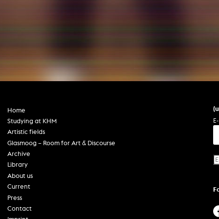
In remembrance
Publications teaching staff
Top 10
Internal reporting office
Rara
Open Access
AGG-Beschwerdestelle
(
Home
E-
Studying at KHM
Artistic fields
Glasmoog – Room for Art & Discourse
Archive
Library
About us
Current
F
Press
Contact