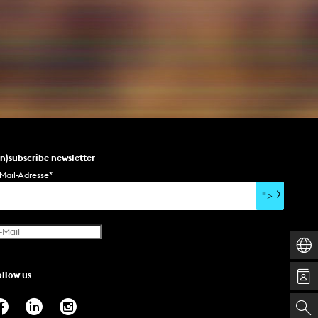
un)subscribe newsletter
Mail-Adresse
*
">
ollow us