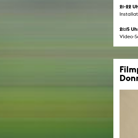
21-22 Uh
Installa
21:15 Uh
Video-S
Fil
Donn