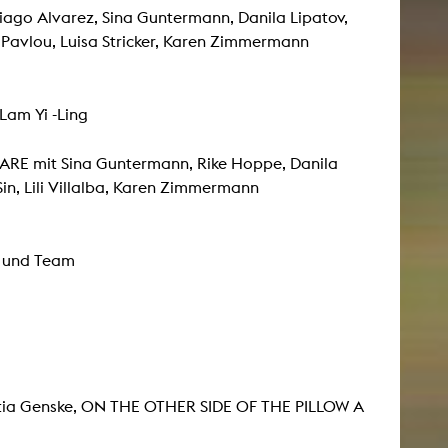
iago Alvarez, Sina Guntermann, Danila Lipatov,
s Pavlou, Luisa Stricker, Karen Zimmermann
NEWS
Date
Lam Yi -Ling
Awards / Sponsorships
RE mit Sina Guntermann, Rike Hoppe, Danila
Festival events
Sin, Lili Villalba, Karen Zimmermann
Career
Jobs
z und Team
Press area
Press releases
Press downloads
teaching staff on the way
ia Genske, ON THE OTHER SIDE OF THE PILLOW A