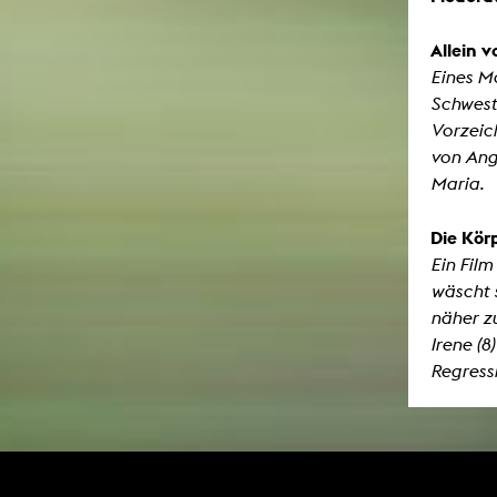
Allein v
Eines Mo
Schweste
Vorzeic
von Ang
Maria.
Die Kör
Ein Film
wäscht 
näher zu
Irene (8
Regress