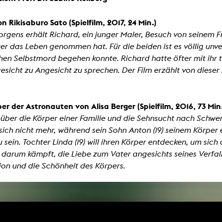
on Rikisaburo Sato (Spielfilm, 2017, 24 Min.)
rgens erhält Richard, ein junger Maler, Besuch von seinem Fr
r das Leben genommen hat. Für die beiden ist es völlig unve
hen Selbstmord begehen konnte. Richard hatte öfter mit ihr t
esicht zu Angesicht zu sprechen. Der Film erzählt von dies
per der Astronauten
von Alisa Berger (Spielfilm, 2016, 73 Min
 über die Körper einer Familie und die Sehnsucht nach Schwere
sich nicht mehr, während sein Sohn Anton (19) seinem Körpe
 sein. Tochter Linda (19) will ihren Körper entdecken, um si
) darum kämpft, die Liebe zum Vater angesichts seines Verfalls
ion und die Schönheit des Körpers.