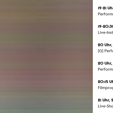
19-21 Uh
Perform
19-20:3
Live-In
20 Uhr, 
[G] Pe
20 Uhr,
Perform
20:15 Uh
Filmpro
21 Uhr, 
Live-Sh