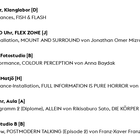
In remembrance
Publications teaching staff
r, Klanglabor [D]
Top 10
Internal reporting office
Rara
ances, FISH & FLASH
Open Access
AGG-Beschwerdestelle
0 Uhr, FLEX ZONE [J]
stallation, MOUNT AND SURROUND von Jonathan Omer Mizrahi
Fotostudio [B]
rformance, COLOUR PERCEPTION von Anna Baydak
 Matjö [H]
ance-Installation, FULL INFORMATION IS PURE HORROR von 
r, Aula [A]
gramm 2 (Diplome), ALLEIN von Rikisaburo Sato, DIE KÖRP
Studio B [B]
ow, POSTMODERN TALKING (Episode 2) von Franz-Xaver Fra