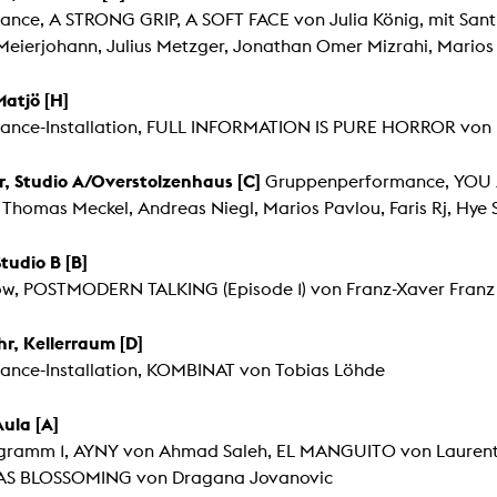
lending office
ance, A STRONG GRIP, A SOFT FACE von Julia König, mit Sant
 Meierjohann, Julius Metzger, Jonathan Omer Mizrahi, Mario
LIBRARY
ABOUT US
Matjö [H]
Digital library
People
ance-Installation, FULL INFORMATION IS PURE HORROR von 
Films
Organisation
hr, Studio A/Overstolzenhaus [C]
Gruppenperformance, YOU A
Books
The KHM logo
 Thomas Meckel, Andreas Niegl, Marios Pavlou, Faris Rj, Hye 
Periodicals
Equal Opportunities
Studio B [B]
Useful help / contacts
Sounds
Sponsorship Award for FLINTA*
ow, POSTMODERN TALKING (Episode 1) von Franz-Xaver Fran
Studying with child
Reserved reading shelf
Antidiskriminierung
hr, Kellerraum [D]
KHM publications
Ombudspersons
ance-Installation, KOMBINAT von Tobias Löhde
edition KHM
KHM Journal
AStA / StuPa
LECTURE Reihe
Aula [A]
Lab Jahrbuch
Friends of the KHM e.V.
off topic
gramm 1, AYNY von Ahmad Saleh, EL MANGUITO von Laurent
Recommendations
Partner
AS BLOSSOMING von Dragana Jovanovic
New aquisitions