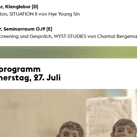
r, Klanglabor [D]
tion, SITUATION II von Hye Young Sin
r, Seminarraum 0.19 [E]
creening und Gespräch, WYST-STUDIES von Chantal Berge
mprogramm
erstag, 27. Juli