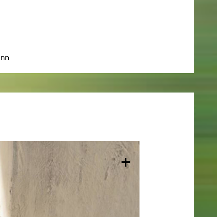
mann
+