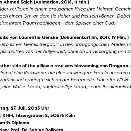
n Ahmad Saleh (Animation, 2016, 11 Min.)
üder verlieren in einem grausamen Krieg ihre Heimat. Gemein
ch einem Ort, an dem sie sicher und frei sein können. Dabei 
eirrt ihrem Traum nachjagen – dem Spielen einer Oud.
uito von Laurentia Genske (Dokumentarfilm, 2017, 19 Min. )
uito ist ein kleines Bergdorf in den unzugänglichen Wäldern
bgeschnitten von der Außenwelt, ohne Stromversorgung und 
other side of the pillow a rose was blossoming von Dragana J
inmal eine Karawane, die eine schwangere Frau in unserem Dor
 zurück und erhängte sich an der Bergquelle. Eine alte Witwe 
 eine Waise. Maria, unglückselige Maria, schau ihr niemals in
ag, 27. Juli, 20:15 Uhr
r KHM, Filzengraben 2, 50676 Köln
m 2: Diplome
on: Prof. Dr. Sabine Rollberg