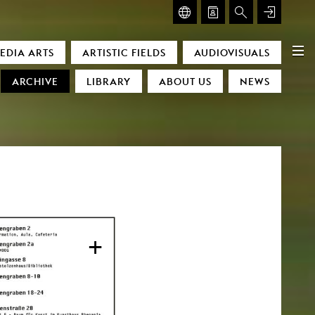
GLASMOOG – ROOM FOR ART & DISCOURSE
EDIA ARTS
ARTISTIC FIELDS
AUDIOVISUALS
Glasmoog – Room for Art & Discourse
ARCHIVE
LIBRARY
ABOUT US
NEWS
)
+