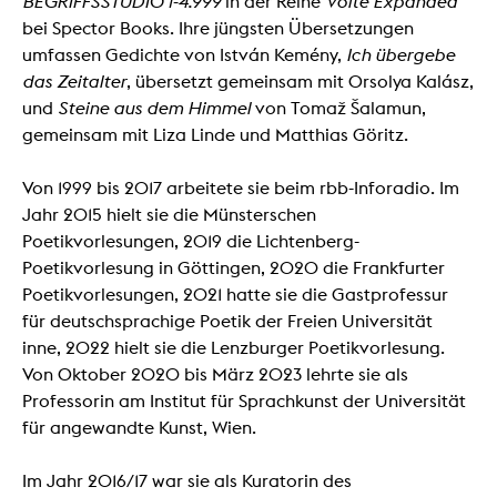
BEGRIFFSSTUDIO 1-4.999
in der Reihe
Volte Expanded
bei Spector Books. Ihre jüngsten Übersetzungen
umfassen Gedichte von István Kemény,
Ich übergebe
das Zeitalter
, übersetzt gemeinsam mit Orsolya Kalász,
und
Steine aus dem Himmel
von Tomaž Šalamun,
gemeinsam mit Liza Linde und Matthias Göritz.
Von 1999 bis 2017 arbeitete sie beim rbb-Inforadio. Im
Jahr 2015 hielt sie die Münsterschen
Poetikvorlesungen, 2019 die Lichtenberg-
Poetikvorlesung in Göttingen, 2020 die Frankfurter
Poetikvorlesungen, 2021 hatte sie die Gastprofessur
für deutschsprachige Poetik der Freien Universität
inne, 2022 hielt sie die Lenzburger Poetikvorlesung.
Von Oktober 2020 bis März 2023 lehrte sie als
Professorin am Institut für Sprachkunst der Universität
für angewandte Kunst, Wien.
Im Jahr 2016/17 war sie als Kuratorin des