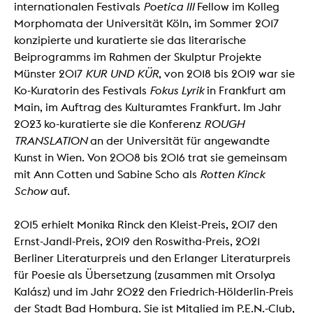
internationalen Festivals
Poetica III
Fellow im Kolleg
Morphomata der Universität Köln, im Sommer 2017
konzipierte und kuratierte sie das literarische
Beiprogramms im Rahmen der Skulptur Projekte
Münster 2017
KUR UND KÜR
, von 2018 bis 2019 war sie
Ko-Kuratorin des Festivals
Fokus Lyrik
in Frankfurt am
Main, im Auftrag des Kulturamtes Frankfurt. Im Jahr
2023 ko-kuratierte sie die Konferenz
ROUGH
TRANSLATION
an der Universität für angewandte
Kunst in Wien. Von 2008 bis 2016 trat sie gemeinsam
mit Ann Cotten und Sabine Scho als
Rotten Kinck
Schow
auf.
2015 erhielt Monika Rinck den Kleist-Preis, 2017 den
Ernst-Jandl-Preis, 2019 den Roswitha-Preis, 2021
Berliner Literaturpreis und den Erlanger Literaturpreis
für Poesie als Übersetzung (zusammen mit Orsolya
Kalász) und im Jahr 2022 den Friedrich-Hölderlin-Preis
der Stadt Bad Homburg. Sie ist Mitglied im P.E.N.-Club,