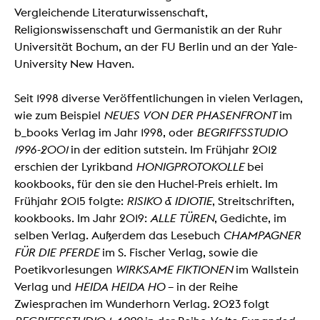
Vergleichende Literaturwissenschaft,
Religionswissenschaft und Germanistik an der Ruhr
Universität Bochum, an der FU Berlin und an der Yale-
University New Haven.
Seit 1998 diverse Veröffentlichungen in vielen Verlagen,
wie zum Beispiel
NEUES VON DER PHASENFRONT
im
b_books Verlag im Jahr 1998, oder
BEGRIFFSSTUDIO
1996-2001
in der edition sutstein. Im Frühjahr 2012
erschien der Lyrikband
HONIGPROTOKOLLE
bei
kookbooks, für den sie den Huchel-Preis erhielt. Im
Frühjahr 2015 folgte:
RISIKO & IDIOTIE
, Streitschriften,
kookbooks. Im Jahr 2019:
ALLE TÜREN
, Gedichte, im
selben Verlag. Außerdem das Lesebuch
CHAMPAGNER
FÜR DIE PFERDE
im S. Fischer Verlag, sowie die
Poetikvorlesungen
WIRKSAME FIKTIONEN
im Wallstein
Verlag und
HEIDA HEIDA HO
– in der Reihe
Zwiesprachen im Wunderhorn Verlag. 2023 folgt