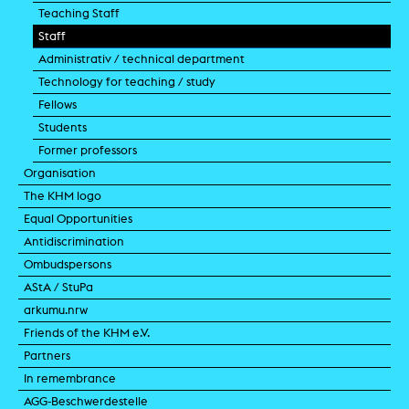
Teaching Staff
Staff
Administrativ / technical department
Technology for teaching / study
Fellows
Students
Former professors
Organisation
The KHM logo
Equal Opportunities
Antidiscrimination
Ombudspersons
AStA / StuPa
arkumu.nrw
Friends of the KHM e.V.
Partners
In remembrance
AGG-Beschwerdestelle