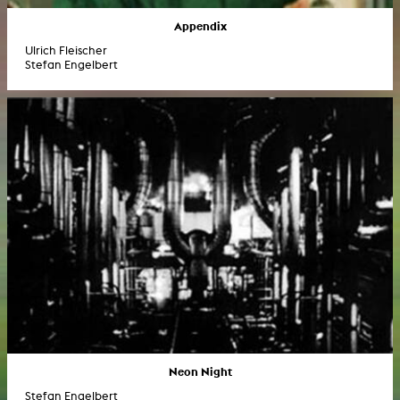
Appendix
Ulrich Fleischer
Stefan Engelbert
Neon Night
Stefan Engelbert