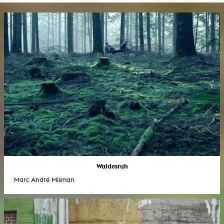
Waldesruh
Marc André Misman