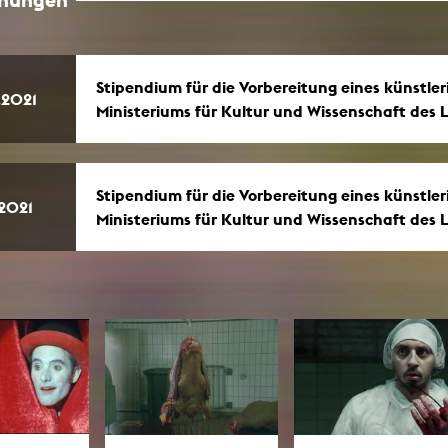
g / Sculpture
es Storytelling
tworks
 / Performance
Art / Global South
Stipendium für die Vorbereitung eines künstle
.2021
Media Studies
Ministeriums für Kultur und Wissenschaft des
the Context of Media
r Studies
al Aesthetics
es + Facilities
Stipendium für die Vorbereitung eines künstle
.2021
ion studio
Ministeriums für Kultur und Wissenschaft des
itorium
ktraum Fotgrafie
uter room
tal technology
edia Lab
m studios
oto lab
rading
astructure
rface lab
ecies Studio
amera
ing suite
ing studio
rkshop