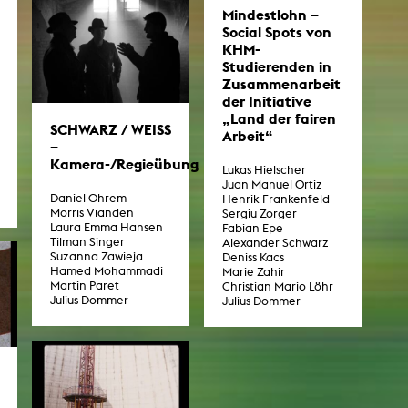
Mindestlohn –
Social Spots von
KHM-
NEWS
Studierenden in
Zusammenarbeit
der Initiative
Date
„Land der fairen
SCHWARZ / WEISS
Awards / Sponsorships
Arbeit“
–
Festival events
Kamera-/Regieübung
Lukas Hielscher
Juan Manuel Ortiz
Career
Daniel Ohrem
Henrik Frankenfeld
Morris Vianden
Sergiu Zorger
Jobs
Laura Emma Hansen
Fabian Epe
Press area
Tilman Singer
Alexander Schwarz
Suzanna Zawieja
Deniss Kacs
Press releases
Hamed Mohammadi
Marie Zahir
Press downloads
Martin Paret
Christian Mario Löhr
teaching staff on the way
Julius Dommer
Julius Dommer