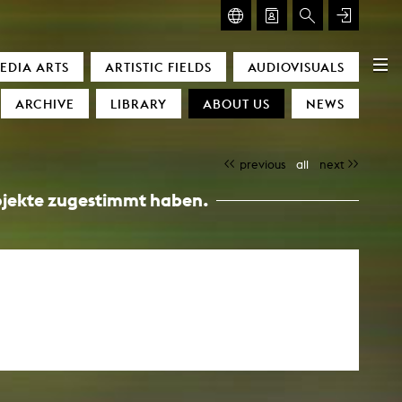
GLASMOOG – ROOM FOR ART & DISCOURSE
EDIA ARTS
ARTISTIC FIELDS
AUDIOVISUALS
Glasmoog – Room for Art & Discourse
ARCHIVE
LIBRARY
ABOUT US
NEWS
previous
all
next
Projekte zugestimmt haben.
)