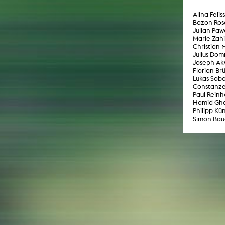
Alina Felis
Bazon Ros
Julian Paw
Marie Zahi
Christian 
Julius Do
Joseph Ak
Florian Br
Lukas Sobo
Constanze
Paul Reinh
Hamid Gh
Philipp Kün
Simon Bau