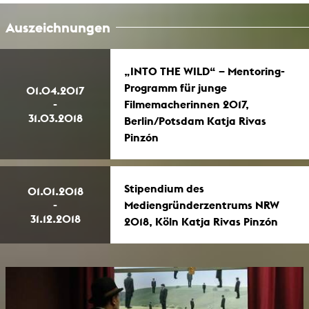
Auszeichnungen
„INTO THE WILD“ – Mentoring-
Programm für junge
01.04.2017
-
Filmemacherinnen 2017,
31.03.2018
Berlin/Potsdam Katja Rivas
Pinzón
Stipendium des
01.01.2018
-
Mediengründerzentrums NRW
31.12.2018
2018, Köln Katja Rivas Pinzón