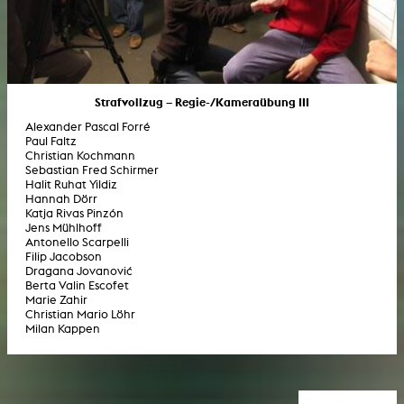
Strafvollzug – Regie-/Kameraübung III
Alexander Pascal Forré
Paul Faltz
Christian Kochmann
Sebastian Fred Schirmer
Halit Ruhat Yildiz
Hannah Dörr
Katja Rivas Pinzón
Jens Mühlhoff
Antonello Scarpelli
Filip Jacobson
Dragana Jovanović
Berta Valin Escofet
Marie Zahir
Christian Mario Löhr
Milan Kappen