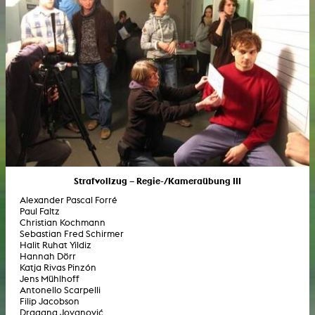
Strafvollzug – Regie-/Kameraübung III
Alexander Pascal Forré
Paul Faltz
Christian Kochmann
Sebastian Fred Schirmer
Halit Ruhat Yildiz
Hannah Dörr
Katja Rivas Pinzón
Jens Mühlhoff
Antonello Scarpelli
Filip Jacobson
Dragana Jovanović