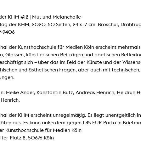
lending office
der KHM #12 | Mut und Melancholie
LIBRARY
ABOUT US
rlag der KHM, 2020, 50 Seiten, 24 x 17 cm, Broschur, Drahtrüc
9-9406
Digital library
People
Films
Organisation
nal der Kunsthochschule für Medien Köln erscheint mehrmals p
, Glossen, künstlerischen Beiträgen und poetischen Reflexio
Books
The KHM logo
beschäftigt sich – über das im Feld der Künste und der Wissens
Periodicals
Equal Opportunities
hischen und ästhetischen Fragen, aber auch mit technischen
Useful help / contacts
Sounds
ungen.
Sponsorship Award for FLINTA*
Studying with child
Reserved reading shelf
Antidiskriminierung
n: Heike Ander, Konstantin Butz, Andreas Henrich, Heidrun Hert
KHM publications
Henrich.
Ombudspersons
edition KHM
KHM Journal
AStA / StuPa
nal der KHM erscheint unregelmäßig. Es liegt unentgeltlich in
LECTURE Reihe
Lab Jahrbuch
täten aus. Es kann außerdem gegen 1.45 EUR Porto in Briefma
Friends of the KHM e.V.
off topic
er Kunsthochschule für Medien Köln
Recommendations
Partner
lter-Platz 2, 50676 Köln
New aquisitions