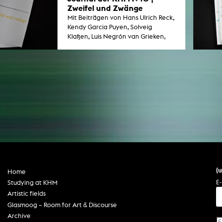
sowie ein Schlaglicht auf 35 Jahre
Zweifel und Zwänge
Publizieren an der KHM.
Mit Beiträgen von Hans Ulrich Reck,
Kendy Garcia Puyen, Solveig
Klaßen, Luis Negrón van Grieken,
Beate Gütschow, Tobias Hartmann,
Milica Lopičić.
(
Home
E-
Studying at KHM
Artistic fields
Glasmoog – Room for Art & Discourse
Archive