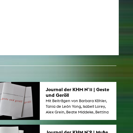
Journal der KHM N°11 | Geste
und Geröll
Mit Beiträgen von Barbara Köhler,
Tania de León Yong, Isabell Lorey,
Alex Grein, Beate Middeke, Bettina
Brokemper, Nieves de la Fuente.
Journal der KHM N°9 | Muße