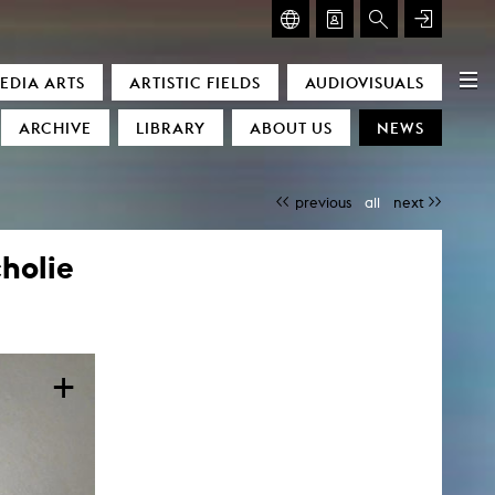
GLASMOOG – ROOM FOR ART & DISCOURSE
EDIA ARTS
ARTISTIC FIELDS
AUDIOVISUALS
Glasmoog – Room for Art & Discourse
ARCHIVE
LIBRARY
ABOUT US
NEWS
previous
all
next
holie
)
+