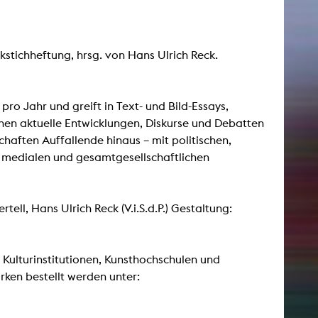
NEWS
kstichheftung, hrsg. von Hans Ulrich Reck.
Date
Awards / Sponsorships
ro Jahr und greift in Text- und Bild-Essays,
nen aktuelle Entwicklungen, Diskurse und Debatten
Festival events
chaften Auffallende hinaus – mit politischen,
Career
, medialen und gesamtgesellschaftlichen
Jobs
Press area
Press releases
ell, Hans Ulrich Reck (V.i.S.d.P.) Gestaltung:
Press downloads
teaching staff on the way
 Kulturinstitutionen, Kunsthochschulen und
rken bestellt werden unter: