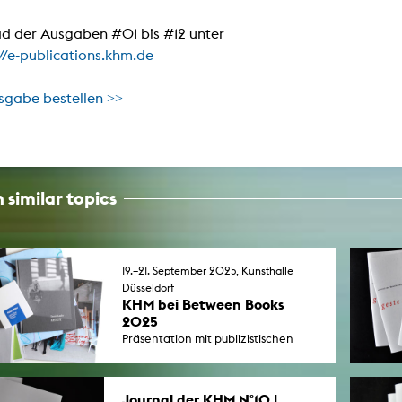
In remembrance
Publications teaching staff
Top 10
d der Ausgaben #01 bis #12 unter
Internal reporting office
Rara
://e-publications.khm.de
Open Access
AGG-Beschwerdestelle
sgabe bestellen >>
 similar topics
19.–21. September 2025, Kunsthalle
Düsseldorf
KHM bei Between Books
2025
Präsentation mit publizistischen
Experimenten von Studierenden
und Absolvent*innen vorwiegend
aus dem Umfeld des exMedia Labs
Journal der KHM N°10 |