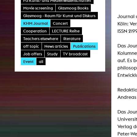
FG Kunst- und Medienwissenschaften
Central 
Movie screening
Glasmoog Books
Glasmoog - Raum für Kunst und Diskurs
Journal 
ARCHIVE
KHM Journal
Concert
Köln: Ve
ISSN 219
Cooperation
LECTURE Reihe
Artistic work students
Teachers elsewhere
literature
KHM Research
Das Jour
off topic
News articles
Publications
Kolumnen
Job offers
Study
TV broadcast
KHM Rundgänge
auf. Es 
Event
all
Event recording
philosop
Schreiben, was kommt
Entwickl
Kölsch-Glas-Edition
Redaktio
Photoszene an der KHM
Andreas 
25 years KHM / Studio talks
Das Jour
Universi
Verlag d
Peter-We