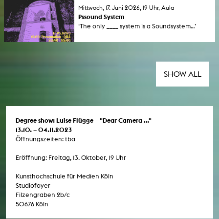
Corinna J. Duschl mit misogyn geprägten
Mittwoch, 17. Juni 2026, 19 Uhr, Aula
Narrativen und ihren historischen
Pssound System
Verflechtungen.
‘The only ____ system is a Soundsystem...’
seminar at Kunsthochschule für Medien Köln
(KHM) invites all a presentation by: Pssound
System. A FLINTA soundsystem and crew
from Brussels, with members oojo and daya.
SHOW ALL
Degree show: Luise Flügge – "Dear Camera …"
13.10. – 04.11.2023
Öffnungszeiten: tba
Eröffnung: Freitag, 13. Oktober, 19 Uhr
Kunsthochschule für Medien Köln
Studiofoyer
Filzengraben 2b/c
50676 Köln