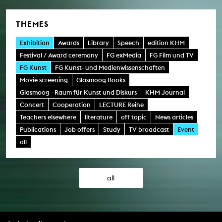
THEMES
Exhibition
Awards
Library
Speech
edition KHM
Festival / Award ceremony
FG exMedia
FG Film und TV
FG Kunst
FG Kunst- und Medienwissenschaften
Movie screening
Glasmoog Books
Glasmoog - Raum für Kunst und Diskurs
KHM Journal
Concert
Cooperation
LECTURE Reihe
Teachers elsewhere
literature
off topic
News articles
Publications
Job offers
Study
TV broadcast
Event
all
all