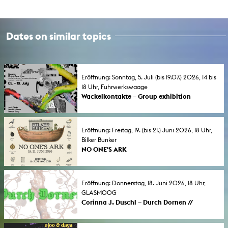
Dates on similar topics
Eröffnung: Sonntag, 5. Juli (bis 19.07.) 2026, 14 bis
18 Uhr, Fuhrwerkswaage
Wackelkontakte – Group exhibition
Between Interference and Resonance. A
sound art exhibition at the Fuhrwerkswaage
in Sürth. Curated by Helin Sezen Korkmaz &
Eröffnung: Freitag, 19. (bis 21.) Juni 2026, 18 Uhr,
Farah Wind.
Bilker Bunker
NO ONE'S ARK
An exhibition by 28 students from the KHM
at the Bilker Bunker in Düsseldorf.
Eröffnung: Donnerstag, 18. Juni 2026, 18 Uhr,
GLASMOOG
Corinna J. Duschl – Durch Dornen //
Through Thorns
In ihrer Diplomausstellung befasst sich