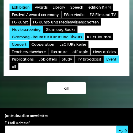
Exhibition
Awards
Library
Speech
edition KHM
Festival / Award ceremony
FG exMedia
FG Film und TV
FG Kunst
FG Kunst- und Medienwissenschaften
Movie screening
Glasmoog Books
Glasmoog - Raum für Kunst und Diskurs
KHM Journal
Concert
Cooperation
LECTURE Reihe
Teachers elsewhere
literature
off topic
News articles
Publications
Job offers
Study
TV broadcast
Event
all
all
(un)subscribe newsletter
E-Mail-Adresse
*
">