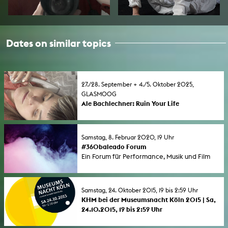
Dates on similar topics
27./28. September + 4./5. Oktober 2025,
GLASMOOG
Ale Bachlechner: Ruin Your Life
Eine performative Videoinstallation über die
vielfältigen Möglichkeiten, sich das Leben zu
ruinieren. Humorvoll-kritisch werden
Samstag, 8. Februar 2020, 19 Uhr
wirkmächtige Normen, Wünsche und
#360baleado Forum
Hoffnungen sowie die unerbittliche
Ein Forum für Performance, Musik und Film
Ökonomie der (Lebens-)Zeit erkundet.
von trans* und nicht-binären Künstler*innen.
Samstag, 24. Oktober 2015, 19 bis 2:59 Uhr
KHM bei der Museumsnacht Köln 2015 | Sa,
24.10.2015, 19 bis 2:59 Uhr
Ein experimentelles Programm zeitbasierter