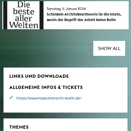
Künste mit Ausstellungen, Live-Aktionen,
Performances, Soundprojekten und
Samstag, 11. Januar 2014
Nonstop-Kino.
Schinkels Architekturtheorie ist die letzte,
worin der Begriff der Arbeit keine Rolle
spielt. Das könnte dann auch ihre Aktualität
sein. | Sa, 11.01.2014
Mit Joost Meuwissen, Katja Eichbaum,
Michael Hirsch, Christian Jendreiko, hans w.
koch, Claudia List, Marie-Céline Schäfer,
SHOW ALL
Volker Zander. Ein Projekt von "Die beste
aller Welten".
LINKS UND DOWNLOADS
ALLGEMEINE INFOS & TICKETS
https://www.museumsnacht-koeln.de/
THEMES