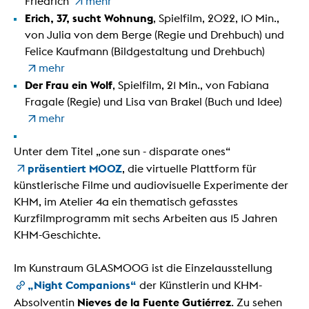
Friedrich
mehr
Erich, 37, sucht Wohnung
, Spielfilm, 2022, 10 Min.,
von Julia von dem Berge (Regie und Drehbuch) und
Felice Kaufmann (Bildgestaltung und Drehbuch)
mehr
Der Frau ein Wolf
, Spielfilm, 21 Min., von Fabiana
Fragale (Regie) und Lisa van Brakel (Buch und Idee)
mehr
Unter dem Titel „one sun - disparate ones“
präsentiert MOOZ
, die virtuelle Plattform für
künstlerische Filme und audiovisuelle Experimente der
KHM, im Atelier 4a ein thematisch gefasstes
Kurzfilmprogramm mit sechs Arbeiten aus 15 Jahren
KHM-Geschichte.
Im Kunstraum GLASMOOG ist die Einzelausstellung
„Night Companions“
der Künstlerin und KHM-
Nieves de la Fuente Gutiérrez
Absolventin
. Zu sehen