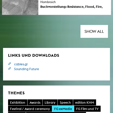
Hombroich
Mensch-Maschine-Interaktion wird durch
Buchvorstellung: Resistance, Flood, Fire,
'intelligente' Systeme à la ChatGPT zur
Resistance von Beate Gütschow
Tötung von Menschen erzeugt. Die sozialen
Zum Abschluss der Ausstellung ihrer Werke in
Medien sind militarisiert. Kunst- und
den Räumen für Fotografie präsentiert
Wissenschaftsfreiheit wird instrumentalisiert.
Beate Gütschow (Professorin für
Antimilitaristische Kritik aus Kunst und Kultur
Künstlerische Fotografie an der KHM) im
SHOW ALL
wird leiser… Eine Antwort von Christian Heck
Gespräch mit Roland Nachtigäller
aus der KHM.
(Geschäftsführer der Stiftung
Insel Hombroich) ihr neues Buch "Resistance,
Flood, Fire, Resistance".
LINKS UND DOWNLOADS
cables.gl
Sounding Future
THEMES
Exhibition
Awards
Library
Speech
edition KHM
Festival / Award ceremony
FG exMedia
FG Film und TV