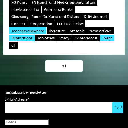
FG Kunst
FG Kunst- und Medienwissenschaften
Movie screening
Glasmoog Books
Glasmoog - Raum für Kunst und Diskurs
KHM Journal
Concert
Cooperation
LECTURE Reihe
Teachers elsewhere
literature
off topic
News articles
Publications
Job offers
Study
TV broadcast
Event
all
all
(un)subscribe newsletter
E-Mail-Adresse
*
">