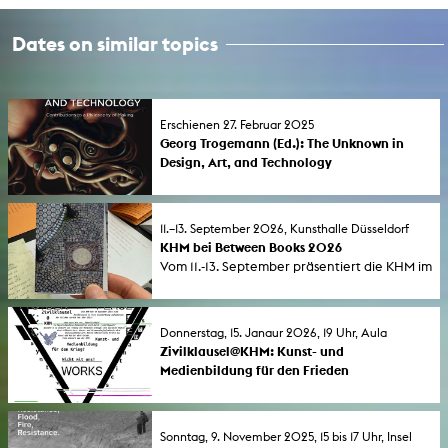
Dates on similar topics
Erschienen 27. Februar 2025
Georg Trogemann (Ed.): The Unknown in
Design, Art, and Technology
Contributions to a Philosophy of Making,
published by the Professor of Experimental
Informatics at the KHM in the transcript
11.–13. September 2026, Kunsthalle Düsseldorf
verlag.
KHM bei Between Books 2026
Vom 11.-13. September präsentiert die KHM im
Rahmen von Between Books in der
Kunsthalle Düsseldorf eine Auswahl an
Publikationsprojekte von Studierenden,
Donnerstag, 15. Janaur 2026, 19 Uhr, Aula
feiert die neunte Ausgabe der KURZE sowie
Zivilklausel@KHM: Kunst- und
eine Neuerscheinung aus dem Bereich
Medienbildung für den Frieden
Sound und stellt ausgewählte Titel aus dem
Die KHM hat im Dezember 2024 eine
Backkatalog des KHM-Verlags vor.
Zivilklausel in ihre Grundordnung
aufgenommen. Wir blicken zurück ins Jahr
Sonntag, 9. November 2025, 15 bis 17 Uhr, Insel
2025: eine neue Art von 'Künstlichkeit' in