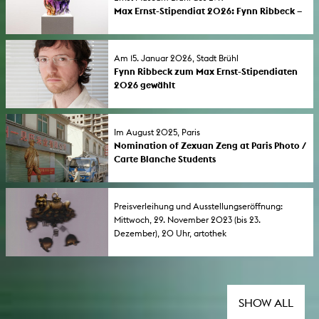
Max Ernst-Stipendiat 2026: Fynn Ribbeck –
Horses
Verleihung und Ausstellungseröffnung: Der
Künstler und KHM-Student erhält das mit
Am 15. Januar 2026, Stadt Brühl
10.000 Euro dotierte Max-Ernst-Stipendium
Fynn Ribbeck zum Max Ernst-Stipendiaten
der Stadt Brühl.
2026 gewählt
Das 56. Max Ernst-Stipendium der Stadt Brühl
wurde dem 30-jährigen Video- und
Installationskünstler zugesprochen. Es ist mit
Im August 2025, Paris
10.000 Euro dotiert.
Nomination of Zexuan Zeng at Paris Photo /
Carte Blanche Students
Paris Photo, the Picto Foundation and SNCF
Gares & Connexions have announced the
opening of the application phase for the 8th
Preisverleihung und Ausstellungseröffnung:
edition of Carte Blanche Students.
Mittwoch, 29. November 2023 (bis 23.
Dezember), 20 Uhr, artothek
Chargesheimer Stipendium für Medienkunst
für Yoora Park
Die KHM-Studentin Yoora Park erhält das mit
12.000 Euro dotierte Kölner
Förderstipendium, das mit einer Präsentation
SHOW ALL
des künstlerischen Werkes in einer