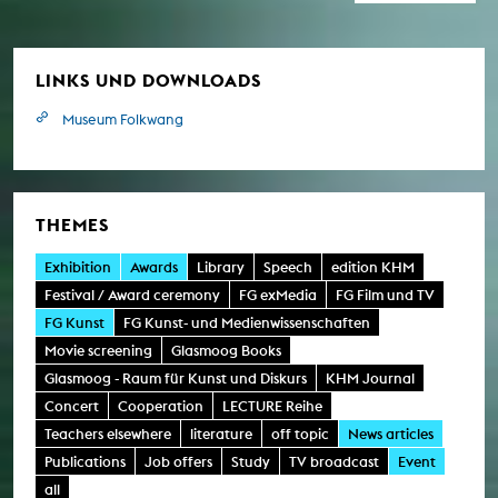
Ausstellung ab 29. November in der artothek,
Raum für junge Kunst, verbunden wird.
LINKS UND DOWNLOADS
Museum Folkwang
THEMES
Exhibition
Awards
Library
Speech
edition KHM
Festival / Award ceremony
FG exMedia
FG Film und TV
FG Kunst
FG Kunst- und Medienwissenschaften
Movie screening
Glasmoog Books
Glasmoog - Raum für Kunst und Diskurs
KHM Journal
Concert
Cooperation
LECTURE Reihe
Teachers elsewhere
literature
off topic
News articles
Publications
Job offers
Study
TV broadcast
Event
all