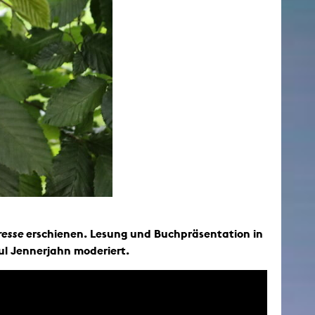
resse
erschienen. Lesung und Buchpräsentation in
ul Jennerjahn moderiert.