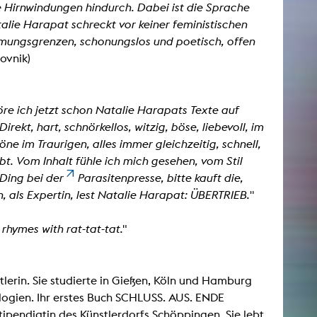
e Hirnwindungen hindurch. Dabei ist die Sprache
talie Harapat schreckt vor keiner feministischen
hmungsgrenzen, schonungslos und poetisch, offen
ovnik)
höre ich jetzt schon Natalie Harapats Texte auf
rekt, hart, schnörkellos, witzig, böse, liebevoll, im
ne im Traurigen, alles immer gleichzeitig, schnell,
t. Vom Inhalt fühle ich mich gesehen, vom Stil
 Ding bei der
Parasitenpresse, bitte kauft die,
n, als Expertin, lest Natalie Harapat: ÜBERTRIEB."
rhymes with rat-tat-tat.
"
stlerin. Sie studierte in Gießen, Köln und Hamburg
ologien. Ihr erstes Buch SCHLUSS. AUS. ENDE
ipendiatin des Künstlerdorfs Schöppingen. Sie lebt