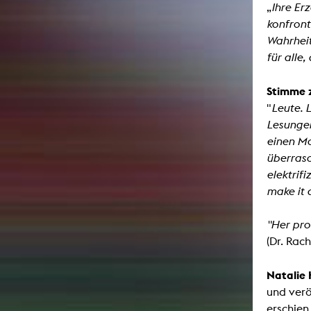
„
Ihre Er
konfront
Wahrheit
für alle
Stimme 
"
Leute. 
Lesungen,
einen Mo
überrasc
elektrifi
make it 
"Her pro
(Dr. Rach
Natalie
und verö
erschien