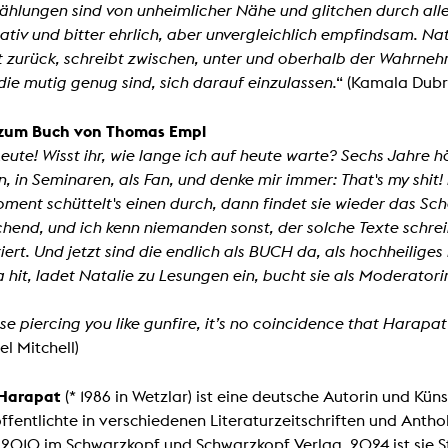
In remembrance
zählungen sind von unheimlicher Nähe und glitchen durch all
Publications teaching staff
Top 10
ativ und bitter ehrlich, aber unvergleichlich empfindsam. Na
Internal reporting office
Rara
 zurück, schreibt zwischen, unter und oberhalb der Wahrne
Open Access
AGG-Beschwerdestelle
, die mutig genug sind, sich darauf einzulassen.
“ (Kamala Dubr
zum Buch von Thomas Empl
Leute! Wisst ihr, wie lange ich auf heute warte? Sechs Jahre 
 in Seminaren, als Fan, und denke mir immer: That's my shit! Di
ment schüttelt's einen durch, dann findet sie wieder das Schö
hend, und ich kenn niemanden sonst, der solche Texte schreib
ziert. Und jetzt sind die endlich als BUCH da, als hochheiliges
a hit, ladet Natalie zu Lesungen ein, bucht sie als Moderatori
se piercing you like gunfire, it’s no coincidence that Harapat 
el Mitchell)
 Harapat
(*
1986 in Wetzlar) ist eine deutsche Autorin und Kün
ffentlichte in verschiedenen Literaturzeitschriften und Anth
 2010 im Schwarzkopf und Schwarzkopf Verlag. 2024 ist sie St