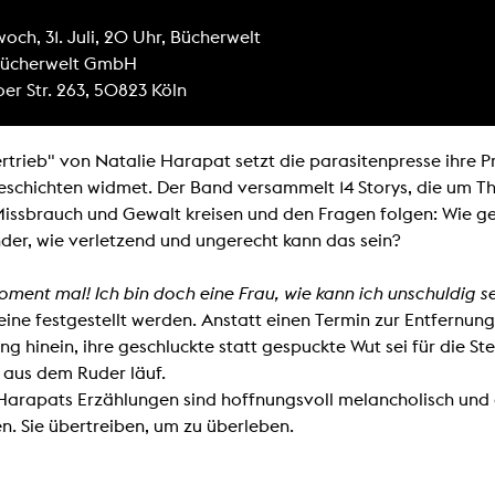
lending office
woch, 31. Juli, 20 Uhr, Bücherwelt
Bücherwelt GmbH
LIBRARY
ABOUT US
oer Str. 263, 50823 Köln
Digital library
People
Films
Organisation
rtrieb" von Natalie Harapat setzt die parasitenpresse ihre 
schichten widmet. Der Band versammelt 14 Storys, die um 
Books
The KHM logo
issbrauch und Gewalt kreisen und den Fragen folgen: Wie ge
Periodicals
Equal Opportunities
der, wie verletzend und ungerecht kann das sein?
Useful help / contacts
Sounds
Sponsorship Award for FLINTA*
ment mal! Ich bin doch eine Frau, wie kann ich unschuldig s
Studying with child
Reserved reading shelf
eine festgestellt werden. Anstatt einen Termin zur Entfernung
Antidiskriminierung
KHM publications
ung hinein, ihre geschluckte statt gespuckte Wut sei für die St
Ombudspersons
edition KHM
h aus dem Ruder läuf.
KHM Journal
AStA / StuPa
Harapats Erzählungen sind hoffnungsvoll melancholisch und dr
LECTURE Reihe
Lab Jahrbuch
n. Sie übertreiben, um zu überleben.
Friends of the KHM e.V.
off topic
Recommendations
Partner
New aquisitions