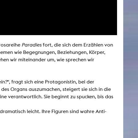
NEWS
Date
Awards / Sponsorships
Prosareihe
Paradies
fort, die sich dem Erzählen von
Themen wie Begegnungen, Beziehungen, Körper,
Festival events
hen wir miteinander um, wie sprechen wir
Career
Jobs
Press area
ein?
“, fragt sich eine Protagonistin, bei der
Press releases
 des Organs auszumachen, steigert sie sich in die
Press downloads
eine verantwortlich. Sie beginnt zu spucken, bis das
teaching staff on the way
amatisch leicht. Ihre Figuren sind wahre Anti-