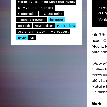
Glasmoog - Raum für Kunst und Diskurs
Central 
KHM Journal
Concert
Mitt
GZ 
Cooperation
LECTURE Reihe
ARCHIVE
Venl
Teachers elsewhere
literature
off topic
News articles
Publications
Artistic work students
Job offers
Study
TV broadcast
KHM Research
Mit "Übe
Event
all
neuen Ge
KHM Rundgänge
Macht, M
Event recording
miteinan
Schreiben, was kommt
„
Aber Mo
Kölsch-Glas-Edition
Gallenst
Photoszene an der KHM
Vorstell
plötzlic
25 years KHM / Studio talks
Natalie 
Heldinne
Blurb: