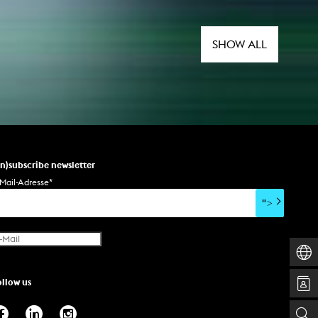
Books in der Kunsthalle Düsseldorf
eine Auswahl an
Publikationsprojekte von
Studierenden, feiert die neunte
SHOW ALL
Ausgabe der KURZE sowie eine
Neuerscheinung aus dem Bereich
Sound und stellt ausgewählte Titel
aus dem Backkatalog des KHM-
Verlags vor.
un)subscribe newsletter
Mail-Adresse
*
">
ollow us