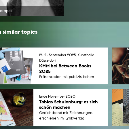
Harapat
 similar topics
19.–21. September 2025, Kunsthalle
Düsseldorf
KHM bei Between Books
2025
Präsentation mit publizistischen
Experimenten von Studierenden
und Absolvent*innen vorwiegend
aus dem Umfeld des exMedia Labs
Ende November 2020
sowie ein Schlaglicht auf 35 Jahre
Tobias Schulenburg: es sich
Publizieren an der KHM.
schön machen
Gedichtband mit Zeichnungen,
erschienen im Lyrikverlag
"parasitenpresse" in Köln.