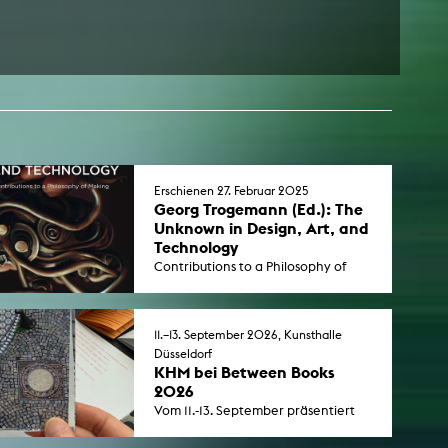
Erschienen 27. Februar 2025
Georg Trogemann (Ed.): The
Unknown in Design, Art, and
Technology
Contributions to a Philosophy of
Making, published by the Professor
of Experimental Informatics at the
KHM in the transcript verlag.
11.–13. September 2026, Kunsthalle
Düsseldorf
KHM bei Between Books
2026
Vom 11.-13. September präsentiert
die KHM im Rahmen von Between