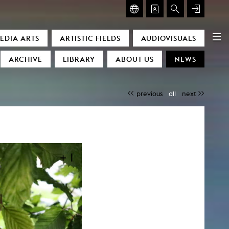
GLASMOOG – ROOM FOR ART & DISCOURSE
EDIA ARTS
ARTISTIC FIELDS
AUDIOVISUALS
Glasmoog – Room for Art & Discourse
ARCHIVE
LIBRARY
ABOUT US
NEWS
previous
all
next
+ 1
)