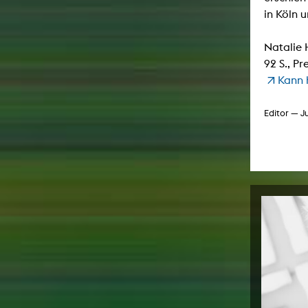
in Köln 
Natalie 
92 S., Pre
Kann 
Editor — J