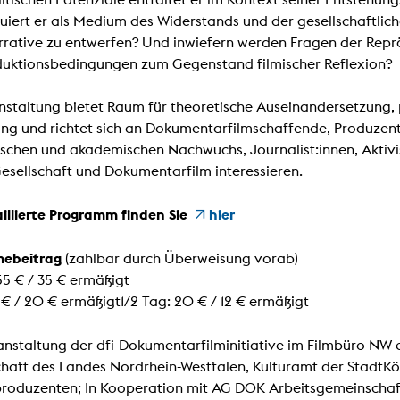
uiert er als Medium des Widerstands und der gesellschaftlic
rative zu entwerfen? Und inwiefern werden Fragen der Repr
duktionsbedingungen zum Gegenstand filmischer Reflexion?
nstaltung bietet Raum für theoretische Auseinandersetzung, 
ng und richtet sich an Dokumentarfilmschaffende, Produzent:
ischen und akademischen Nachwuchs, Journalist:innen, Aktivist
Gesellschaft und Dokumentarfilm interessieren.
illierte Programm finden Sie
hier
mebeitrag
(zahlbar durch Überweisung vorab)
55 € / 35 € ermäßigt
5 € / 20 € ermäßigt1/2 Tag: 20 € / 12 € ermäßigt
anstaltung der
dfi-Dokumentarfilminitiative im Filmbüro NW e.
haft des Landes Nordrhein-Westfalen, Kulturamt der StadtKöl
roduzenten; In Kooperation mit AG DOK Arbeitsgemeinschaft 