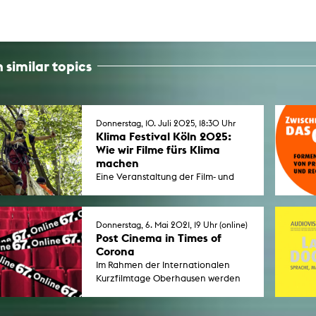
 similar topics
Donnerstag, 10. Juli 2025, 18:30 Uhr
Klima Festival Köln 2025:
Wie wir Filme fürs Klima
machen
Eine Veranstaltung der Film- und
Medienstiftung NRW, ifs
Internationale Filmschule Köln und
Kunsthochschule für Medien im
Donnerstag, 6. Mai 2021, 19 Uhr (online)
Rahmen des Kölner Klima Festivals
Post Cinema in Times of
2025.
Corona
Im Rahmen der Internationalen
Kurzfilmtage Oberhausen werden
die Ergebnisse des Seminars "Post-
Cinema in Zeiten von Corona"