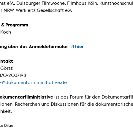
st e.V., Duisburger Filmwoche, Filmhaus Köln, Kunsthochschul
ur NRW, Werkleitz Gesellschaft e.V.
 & Programm
 Koch
ng über das Anmeldeformular
hier
ontakt
 Görtz
170-2037198
z@dokumentarfilminitiative.de
Dokumentarfilminitiative
ist das Forum für den Dokumentarfil
ionen, Recherchen und Diskussionen für die dokumentarische
hkeit.
te Dilger