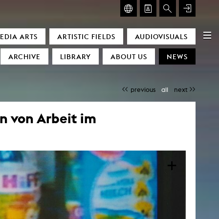
GLASMOOG – ROOM FOR ART & DISCOURSE
EDIA ARTS
ARTISTIC FIELDS
AUDIOVISUALS
Glasmoog – Room for Art & Discourse
ARCHIVE
LIBRARY
ABOUT US
NEWS
previous
all
next
 von Arbeit im
)
+