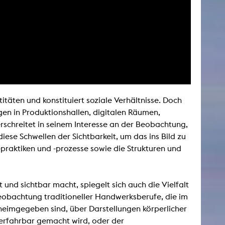
NEWS
Date
Awards / Sponsorships
Festival events
titäten und konstituiert soziale Verhältnisse. Doch
Career
gen in Produktionshallen, digitalen Räumen,
Jobs
schreitet in seinem Interesse an der Beobachtung,
Press area
diese Schwellen der Sichtbarkeit, um das ins Bild zu
Press releases
-praktiken und -prozesse sowie die Strukturen und
Press downloads
teaching staff on the way
t und sichtbar macht, spiegelt sich auch die Vielfalt
eobachtung traditioneller Handwerksberufe, die im
eimgegeben sind, über Darstellungen körperlicher
r erfahrbar gemacht wird, oder der