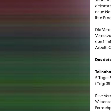
dekonstr
neue Nar
ihre Pro
Die Vera
Vernetzu
den film
Arbeit, 
Das deta
Teilnah
2 Tage: 
1 Tag: 3
Eine Ver
Wissensc
Fernsehp