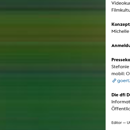
Videokun
Filmkult
Konzept
Michelle
Anmeldu
Pressek
Stefanie
mobil: 0
goert
Die dfi 
Informat
Öffentlic
Editor — U