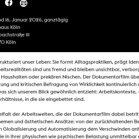
lending office
und 16. Januar 2026, ganztägig
LIBRARY
ABOUT US
haus Köln
achstraße 111
Digital library
People
0 Köln
Films
Organisation
Books
The KHM logo
trukturiert unser Leben: Sie formt Alltagspraktiken, prägt Iden
Periodicals
Equal Opportunities
beitsrealitäten sind uns fremd und bleiben unsichtbar, verbor
Useful help / contacts
Sounds
 Haushalten oder prekären Nischen. Der Dokumentarfilm über
Sponsorship Award for FLINTA*
Studying with child
rung und kritischen Befragung von Wirklichkeit kontinuierlich 
Reserved reading shelf
Antidiskriminierung
was sich unserem Blick gewöhnlich entzieht: Arbeitskontexte, 
KHM publications
hältnisse, in die sie eingebettet sind.
Ombudspersons
edition KHM
KHM Journal
AStA / StuPa
ielfalt der Arbeitswelten, die der Dokumentarfilm dabei betrit
LECTURE Reihe
Lab Jahrbuch
hemen und ästhetischen Ansätze: von der zurückhaltenden B
Friends of the KHM e.V.
off topic
 Globalisierung und Automatisierung dem Verschwinden anh
Recommendations
Partner
die in ihrer physischen wie psychischen Belastung unmittelba
New aquisitions