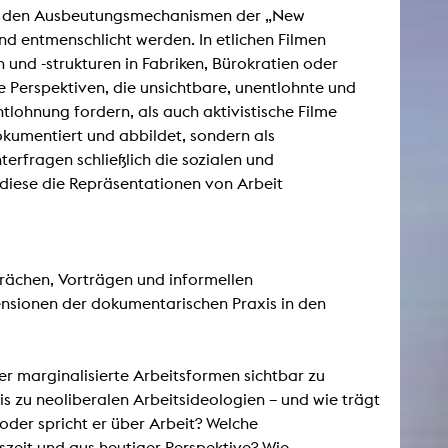
und den Ausbeutungsmechanismen der „New
nd entmenschlicht werden. In etlichen Filmen
 und -strukturen in Fabriken, Bürokratien oder
he Perspektiven, die unsichtbare, unentlohnte und
tlohnung fordern, als auch aktivistische Filme
kumentiert und abbildet, sondern als
terfragen schließlich die sozialen und
diese die Repräsentationen von Arbeit
ächen, Vorträgen und informellen
ensionen der dokumentarischen Praxis in den
r marginalisierte Arbeitsformen sichtbar zu
is zu neoliberalen Arbeitsideologien – und wie trägt
 oder spricht er über Arbeit? Welche
gszeit und aus heutiger Perspektive? Wie