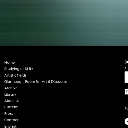
unter der Leitung von Prof. Melissa
de Raaf und Prof. Marcel
Kolvenbach (KHM) und Peter
Vignold (RUB) vorgestellt. Das
Seminar mit Studierenden der
Kunsthochschule für Medien Köln
(KHM) und der Ruhr-Universität
Bochum (RUB) ist eine Kooperation
der beiden Hochschulen mit den
Kurzfilmtagen Oberhausen.
(
Home
E-
Studying at KHM
Artistic fields
Glasmoog – Room for Art & Discourse
Archive
Library
About us
Current
F
Press
Contact
Imprint