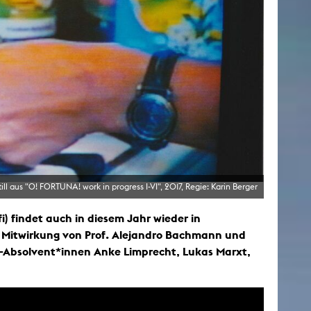
till aus "O! FORTUNA! work in progress I-VI", 2017, Regie: Karin Berger
) findet auch in diesem Jahr wieder in
r Mitwirkung von Prof. Alejandro Bachmann und
M-Absolvent*innen Anke Limprecht, Lukas Marxt,