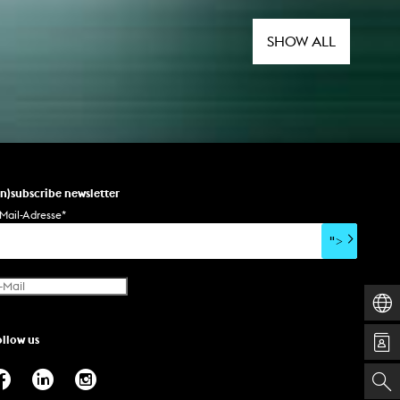
Diskutieren und Fantasieren über
eine gerechte Teilhabe aller
Menschen im Internet. Die
SHOW ALL
Kunsthochschule für Medien Köln ist
auch in diesem Jahr
wieder Kooperationspartner der
Veranstaltung.
un)subscribe newsletter
Mail-Adresse
*
">
ollow us