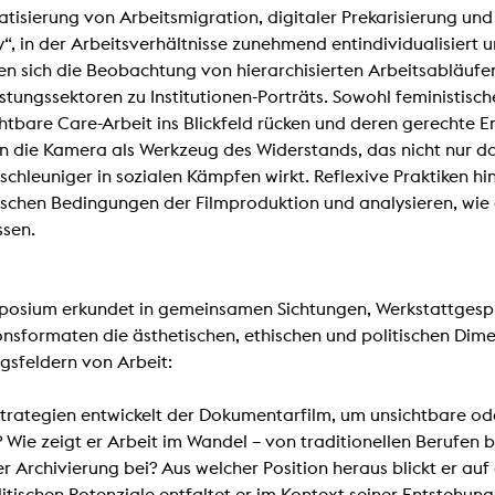
In remembrance
tisierung von Arbeitsmigration, digitaler Prekarisierung 
Publications teaching staff
Top 10
, in der Arbeitsverhältnisse zunehmend entindividualisiert u
Internal reporting office
Rara
en sich die Beobachtung von hierarchisierten Arbeitsabläufen
Open Access
AGG-Beschwerdestelle
istungssektoren zu Institutionen-Porträts. Sowohl feministisc
htbare Care-Arbeit ins Blickfeld rücken und deren gerechte En
n die Kamera als Werkzeug des Widerstands, das nicht nur do
chleuniger in sozialen Kämpfen wirkt. Reflexive Praktiken hin
chen Bedingungen der Filmproduktion und analysieren, wie 
ssen.
osium erkundet in gemeinsamen Sichtungen, Werkstattgespr
onsformaten die ästhetischen, ethischen und politischen Dim
sfeldern von Arbeit:
trategien entwickelt der Dokumentarfilm, um unsichtbare ode
Wie zeigt er Arbeit im Wandel – von traditionellen Berufen b
rer Archivierung bei? Aus welcher Position heraus blickt er auf
litischen Potenziale entfaltet er im Kontext seiner Entstehun