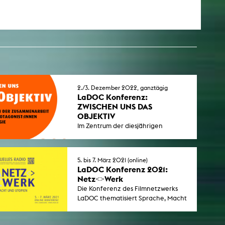
2./3. Dezember 2022, ganztägig
LaDOC Konferenz:
ZWISCHEN UNS DAS
OBJEKTIV
Im Zentrum der diesjährigen
Veranstaltung stehen die
Protagonist*innen und die
verschiedenen Formen der
5. bis 7. März 2021 (online)
Zusammenarbeit von
LaDOC Konferenz 2021:
Protagonist*innen und Regie. Die
Netz<>Werk
Konferenz findet auch in diesem
Die Konferenz des Filmnetzwerks
Jahr wieder in Kooperation mit der
LaDOC thematisiert Sprache, Macht
KHM statt.
und Utopien im Netz und lädt ein
zum Zuhören und Zuschauen,