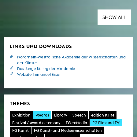
von den Jurys des Deutschen Kurzfilmpreises
2025 vorausgewählt. Die Nominierungen
werden Ende Oktober bekannt gegeben.
SHOW ALL
Die Verleihung der Goldenen Lolas findet am
20. November statt.
LINKS UND DOWNLOADS
Nordrhein-Westfälische Akademie der Wissenschaften und
der Künste
Das Junge Kolleg der Akademie
Website Immanuel Esser
THEMES
Exhibition
Awards
Library
Speech
edition KHM
Festival / Award ceremony
FG exMedia
FG Film und TV
FG Kunst
FG Kunst- und Medienwissenschaften