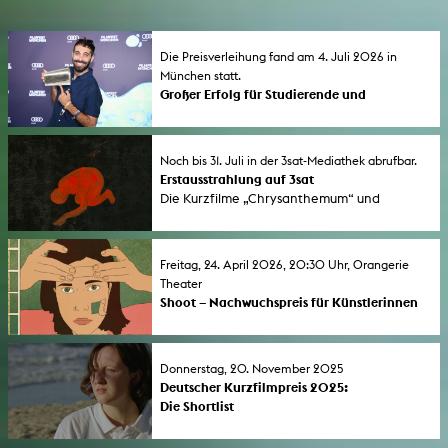
Die Preisverleihung fand am 4. Juli 2026 in
München statt.
Großer Erfolg für Studierende und
Absolvent*innen der KHM beim FILMFEST
MÜNCHEN 2026
Der erste lange Dokumentarfilm „If Only the
Noch bis 31. Juli in der 3sat-Mediathek abrufbar.
Year Had 364 Days” des KHM-Studenten
Erstausstrahlung auf 3sat
Almourad Aldeeb wurde vom Publikum als
Die Kurzfilme „Chrysanthemum“ und
bester internationaler Film mit dem
„ghosting mother“ werden erstmals im
„Audience Award 2026” ausgezeichnet. Drei
Fernsehen ausgestrahlt. Beide Filme wurden
Absolventen der Kunsthochschule für
bei den Kurzfilmtagen Oberhausen 2025
Freitag, 24. April 2026, 20:30 Uhr, Orangerie
Medien Köln erhielten bedeutende
ausgezeichnet. Noch bis 31. Juli sind sie in der
Theater
Jurypreise.
3sat-Mediathek zu sehen.
Shoot – Nachwuchspreis für Künstlerinnen
2026 geht an Lenia Friedrich
Der Nachwuchspreis für Künstlerinnen der
KHM wird jährlich in einer Kooperation
Donnerstag, 20. November 2025
zwischen der Gleichstellung der KHM und
Deutscher Kurzfilmpreis 2025:
dem IFFF Dortmund+Köln vergeben.
Die Shortlist
Gleich fünf Filme von Studierenden der
Kunsthochschule für Medien Köln wurden