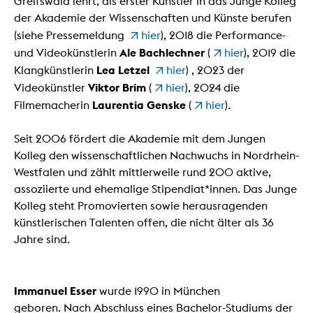
Greifswald lehrt,
als erster Künstler in das Junge Kolleg
der Akademie der Wissenschaften und Künste berufen
(siehe Pressemeldung
hier
),
2018 die Performance-
Ale Bachlechner
und Videokünstlerin
(
hier
), 2019 die
Lea Letzel
Klangkünstlerin
hier
) , 2023 der
Viktor Brim
Videokünstler
(
hier
), 2024 die
Laurentia Genske
Filmemacherin
(
hier
).
Seit 2006 fördert die Akademie mit dem Jungen
Kolleg den wissenschaftlichen Nachwuchs in Nordrhein-
Westfalen und zählt mittlerweile rund 200 aktive,
assoziierte und ehemalige Stipendiat*innen. Das Junge
Kolleg steht Promovierten sowie herausragenden
künstlerischen Talenten offen, die nicht älter als 36
Jahre sind.
Immanuel Esser
wurde 1990 in München
geboren. Nach Abschluss eines Bachelor-Studiums der