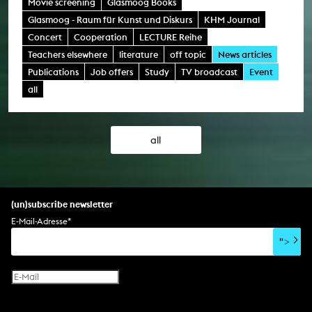
Movie screening
Glasmoog Books
Glasmoog - Raum für Kunst und Diskurs
KHM Journal
Concert
Cooperation
LECTURE Reihe
Teachers elsewhere
literature
off topic
News articles
Publications
Job offers
Study
TV broadcast
Event
all
all
(un)subscribe newsletter
E-Mail-Adresse
*
">