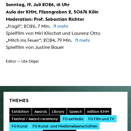
Sonntag, 19. Juli 2026, 16 Uhr
Aula der KHM, Filzengraben 2, 50676 Köln
Moderation: Prof. Sebastian Richter
„fragil“, 2026, 7 Min.
mehr
Spielfilm von Miri Klischat und Laurenz Otto
„Milch ins Feuer“, 2024, 79 Min.
mehr
Spielfilm von Justine Bauer
Editor — Ute Dilger
THEMES
Exhibition
Awards
Library
Speech
edition KHM
Festival / Award ceremony
FG exMedia
FG Film und TV
FG Kunst
FG Kunst- und Medienwissenschaften