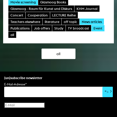
Movie screening
Glasmoog Books
Glasmoog - Raum für Kunst und Diskurs
KHM Journal
Concert
Cooperation
LECTURE Reihe
Teachers elsewhere
literature
off topic
News articles
Publications
Job offers
Study
TV broadcast
Event
all
all
(un)subscribe newsletter
E-Mail-Adresse
*
">