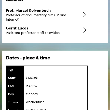
Prof. Marcel Kolvenbach
Professor of documentary film (TV and
Internet)
Gerrit Lucas
Assistant professor staff television
Dates - place & time
Typ
Start
24.10.22
End
16.01.23
Day
Monday
Turnus
Wöchentlich