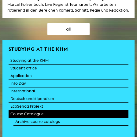
Marcel Kolvenbach. Live Regie ist Teamarbeit. Wir arbeiten
rotierend in den Bereichen Kamera, Schnitt. Regie und Redaktion.
all
STUDYING AT THE KHM
Studying at the KHM
Student office
Application
Info Day
International
Deutschlandstipendium
EcoSenda Projekt
Course Catalogue
Archive course catalogs