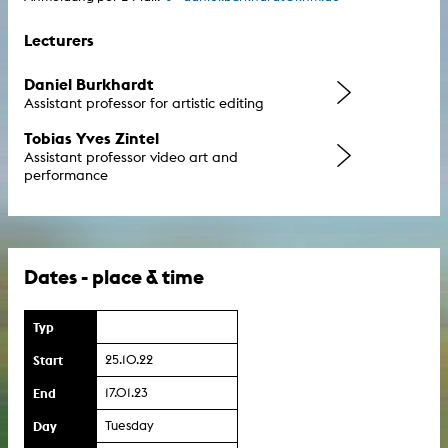
Lecturers
Daniel Burkhardt
Assistant professor for artistic editing
Tobias Yves Zintel
Assistant professor video art and
performance
Dates - place & time
Typ
Start
25.10.22
End
17.01.23
Day
Tuesday