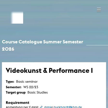
Course Catalogue Summer Semester
2026
Videokunst & Performance I
Type:
Basic seminar
Semester:
WS 22/23
Target group
Basic Studies
Requirement
Anmeldung per E-Mail:
daniel.burkhardt@khm.de