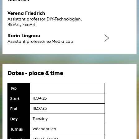
Verena Friedrich
Assistant professor DIY-Technologien,
BioArt, EcoArt
Karin Lingnau
Assistant professor exMedia Lab
Dates - place & time
Typ
Start
11.04.23
End
18.07.23
Day
Tuesday
Turnus
Wöchentlich