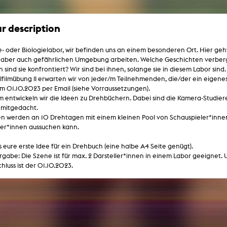
lending office
r description
LIBRARY
ABOUT US
 oder Biologielabor, wir befinden uns an einem besonderen Ort. Hier ge
Digital library
People
, aber auch gefährlichen Umgebung arbeiten. Welche Geschichten verber
 sind sie konfrontiert? Wir sind bei ihnen, solange sie in diesem Labor sind.
Films
Organisation
elfilmübung II erwarten wir von jeder/m Teilnehmenden, die/der ein eigenes
um 01.10.2023 per Email (siehe Vorraussetzungen).
Books
The KHM logo
entwickeln wir die Ideen zu Drehbüchern. Dabei sind die Kamera-Studiere
Periodicals
Equal Opportunities
 mitgedacht.
 werden an 10 Drehtagen mit einem kleinen Pool von Schauspieler*innen 
Useful help / contacts
Sounds
ler*innen aussuchen kann.
Sponsorship Award for FLINTA*
Studying with child
Reserved reading shelf
s eure erste Idee für ein Drehbuch (eine halbe A4 Seite genügt).
Antidiskriminierung
rgabe: Die Szene ist für max. 2 Darsteller*innen in einem Labor geeignet. 
KHM publications
Ombudspersons
hluss ist der 01.10.2023.
edition KHM
KHM Journal
AStA / StuPa
LECTURE Reihe
Lab Jahrbuch
Friends of the KHM e.V.
off topic
Recommendations
Partner
New aquisitions