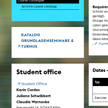
Course Catalogue
Paintin
Require
Archive course catalogs
Multispeci
Ne
Schickt un
Video Art
genügt).
Contemporary 
Einzige Vo
Art and 
Labor gee
Und schick
Art History in 
Quee
KATALOG
Einsendesc
Transvers
Ideen bitt
GRUNDLAGENSEMINARE &
Laboratori
,
m.pol
TURNUS
Animat
Aud
Case – Proje
Comp
Experimen
exM
Dates -
Student office
Fil
Ph
G
Typ
Student Office
Infr
Inte
Karin Cordes
Multisp
Juliane Schwibbert
C
Exercise
Edit
Claudia Warnecke
Record
Heumarkt 14, 50667 Köln
Wo