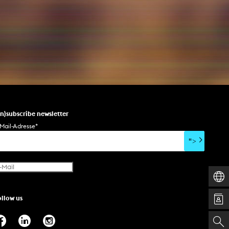
un)subscribe newsletter
Mail-Adresse
*
">
ollow us