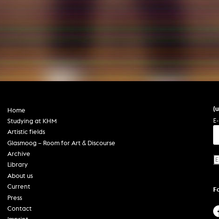
In remembrance
Publications teaching staff
Top 10
Internal reporting office
Rara
Open Access
AGG-Beschwerdestelle
(
Home
E-
Studying at KHM
Artistic fields
Glasmoog – Room for Art & Discourse
Archive
Library
About us
Current
F
Press
Contact