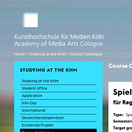
STUDY MEDIA ARTS
ARTIS
Student office
e
Anima
Application
Experiment
Globalisierungsdiskurse
Info Day
›
›
Home
Studying at the KHM
Course Catalogue
Liter
Spaces 
International
Course 
Transfor
STUDYING AT THE KHM
EcoSenda
Film an
Studying at the KHM
International
Feat
Doc
Student office
Spie
Course Catalogue
TV-
Application
für Re
C
Info Day
Creative Prod
International
Film histor
Type:
Spe
Deutschlandstipendium
Semester
EcoSenda Projekt
Experi
Target gr
Pho