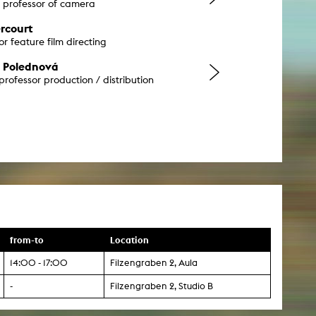
e professor of camera
rcourt
or feature film directing
 Polednová
professor production / distribution
from-to
Location
14:00 - 17:00
Filzengraben 2, Aula
-
Filzengraben 2, Studio B