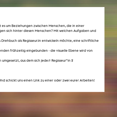
NEWS
ht es um Beziehungen zwischen Menschen, die in einer
Date
gen sich hinter diesen Menschen? Mit welchen Aufgaben und
Awards / Sponsorships
 Drehbuch als Regisseur:in entwickeln möchte, eine schriftliche
Festival events
nden frühzeitig eingebunden - die visuelle Ebene wird von
Career
umgesetzt, aus dem sich jede/r Regisseur*in 2
Jobs
Press area
Press releases
Press downloads
Und schickt uns einen Link zu einer oder zwei eurer Arbeiten!
teaching staff on the way