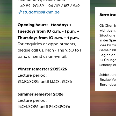
Central 
+49 221 20189 - 194 /119 / 187 / 249
studoffice@khm.de
Semina
ARCHIVE
Opening hours: Mondays +
Ob Chemie-
Artistic work students
wichtigen
Tuesdays from 10 a.m. - 1 p.m. +
Situationen
Thursdays from 10 a.m. - 4 p.m.
KHM Research
In der Spi
For enquiries or appointments,
Idee bis z
KHM Rundgänge
please call us, Mon - Thu 9.30 to 1
Gemeinsam 
Event recording
Beginn an
p.m., or send us an e-mail.
10 Übungen
Schreiben, was kommt
Schauspie
Winter semester 2025/26
Kölsch-Glas-Edition
Schickt un
Lecture period:
Einzige Vo
Photoszene an der KHM
​​​​​​​20.10.2025 until 13.02. 2026
Einsendesc
25 years KHM / Studio talks
Summer semester 2026
Lecture period:
13.04.2026 until 24.07.2026