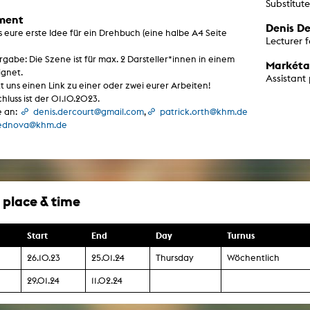
Substitut
g / Sculpture
ment
es Storytelling
Denis De
tworks
s eure erste Idee für ein Drehbuch (eine halbe A4 Seite
Lecturer f
 / Performance
Art / Global South
rgabe: Die Szene ist für max. 2 Darsteller*innen in einem
Markéta
Media Studies
ignet.
Assistant 
t uns einen Link zu einer oder zwei eurer Arbeiten!
the Context of Media
r Studies
hluss ist der 01.10.2023.
al Aesthetics
e an:
denis.dercourt@gmail.com
,
patrick.orth@khm.de
es + Facilities
ednova@khm.de
ion studio
itorium
ktraum Fotgrafie
uter room
tal technology
edia Lab
 place & time
m studios
oto lab
rading
Start
End
Day
Turnus
astructure
rface lab
26.10.23
25.01.24
Thursday
Wöchentlich
ecies Studio
amera
29.01.24
11.02.24
ing suite
ing studio
rkshop