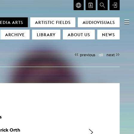
GLASMOOG – ROOM FOR ART & DISCOURSE
EDIA ARTS
ARTISTIC FIELDS
AUDIOVISUALS
Glasmoog – Room for Art & Discourse
ARCHIVE
LIBRARY
ABOUT US
NEWS
previous
all
next
)
s
trick Orth