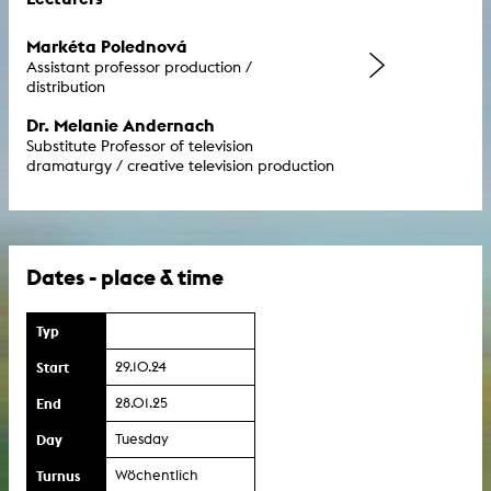
Markéta Polednová
Assistant professor production /
distribution
Dr. Melanie Andernach
Substitute Professor of television
dramaturgy / creative television production
Dates - place & time
Typ
Start
29.10.24
End
28.01.25
Day
Tuesday
Turnus
Wöchentlich