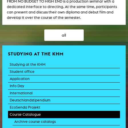
FROM NO BUDGET TO HIGH END is a production seminar with a
dedicated interface to directing. At the same time, participants
can present and discuss their own diploma and debut film and
develop it over the course of the semester.
all
STUDYING AT THE KHM
Studying at the KHM
Student office
Application
Info Day
International
Deutschlandstipendium
EcoSenda Projekt
Course Catalogue
Archive course catalogs