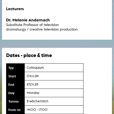
Lecturers
Dr. Melanie Andernach
Substitute Professor of television
dramaturgy / creative television production
Dates - place & time
Typ
Colloquium
Start
04.11.24
End
27.01.25
Day
Monday
Turnus
2-wöchentlich
from-to
14:00 - 17:00