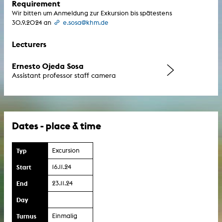
Requirement
Wir bitten um Anmeldung zur Exkursion bis spätestens
30.9.2024 an
e.sosa@khm.de
Lecturers
Ernesto Ojeda Sosa
Assistant professor staff camera
Dates - place & time
Typ
Excursion
Start
16.11.24
End
23.11.24
Day
Turnus
Einmalig