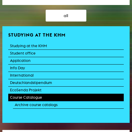
all
STUDYING AT THE KHM
Studying at the KHM
Student office
Application
Info Day
International
Deutschlandstipendium
EcoSenda Projekt
Course Catalogue
Archive course catalogs