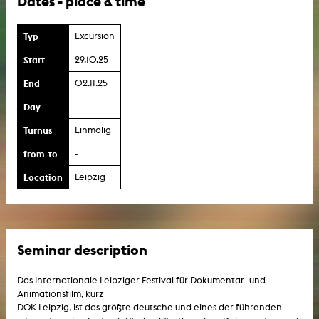
Dates - place & time
Typ
Excursion
Start
29.10.25
End
02.11.25
Day
Turnus
Einmalig
from-to
-
Location
Leipzig
Seminar description
Das Internationale Leipziger Festival für Dokumentar- und
Animationsfilm, kurz
DOK Leipzig, ist das größte deutsche und eines der führenden