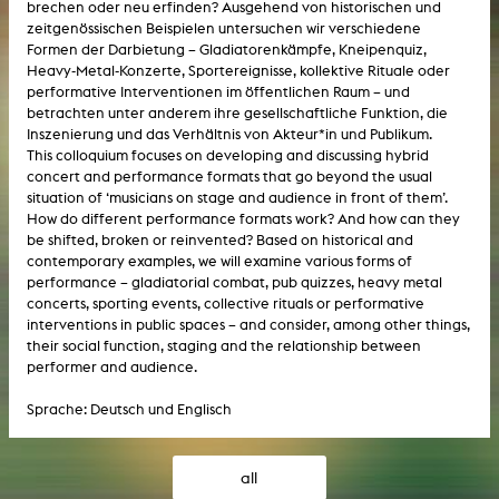
brechen oder neu erfinden? Ausgehend von historischen und
zeitgenössischen Beispielen untersuchen wir verschiedene
Formen der Darbietung – Gladiatorenkämpfe, Kneipenquiz,
Heavy-Metal-Konzerte, Sportereignisse, kollektive Rituale oder
performative Interventionen im öffentlichen Raum – und
betrachten unter anderem ihre gesellschaftliche Funktion, die
Inszenierung und das Verhältnis von Akteur*in und Publikum.
This colloquium focuses on developing and discussing hybrid
concert and performance formats that go beyond the usual
situation of ‘musicians on stage and audience in front of them’.
How do different performance formats work? And how can they
be shifted, broken or reinvented? Based on historical and
contemporary examples, we will examine various forms of
performance – gladiatorial combat, pub quizzes, heavy metal
concerts, sporting events, collective rituals or performative
interventions in public spaces – and consider, among other things,
their social function, staging and the relationship between
performer and audience.
Sprache: Deutsch und Englisch
all