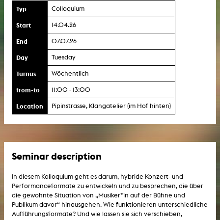
Typ
Colloquium
Start
14.04.26
End
07.07.26
Day
Tuesday
Turnus
Wöchentlich
from-to
11:00 - 13:00
Location
Pipinstrasse, Klangatelier (im Hof hinten)
Seminar description
In diesem Kolloquium geht es darum, hybride Konzert- und
Performanceformate zu entwickeln und zu besprechen, die über
die gewohnte Situation von „Musiker*in auf der Bühne und
Publikum davor“ hinausgehen. Wie funktionieren unterschiedliche
Aufführungsformate? Und wie lassen sie sich verschieben,