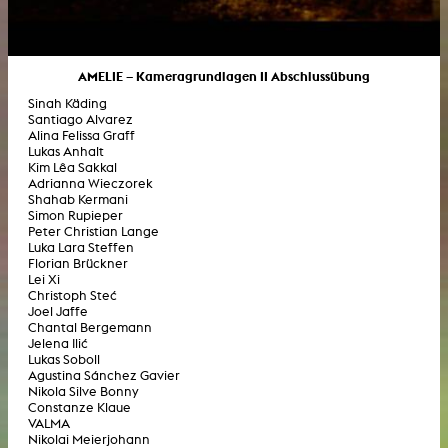
AMELIE – Kameragrundlagen II Abschlussübung
Sinah Käding
Santiago Alvarez
Alina Felissa Graff
Lukas Anhalt
Kim Lêa Sakkal
Adrianna Wieczorek
Shahab Kermani
Simon Rupieper
Peter Christian Lange
Luka Lara Steffen
Florian Brückner
Lei Xi
Christoph Steć
Joel Jaffe
Chantal Bergemann
Jelena Ilić
Lukas Soboll
Agustina Sánchez Gavier
Nikola Silve Bonny
Constanze Klaue
VALMA
Nikolai Meierjohann