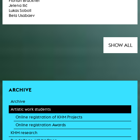
Florian Brückner
Jelena Ilić
Lukas Soboll
Bela Usabaev
SHOW ALL
ARCHIVE
Archive
Artistic work students
Online registration of KHM Projects
Online registration Awards
KHM research