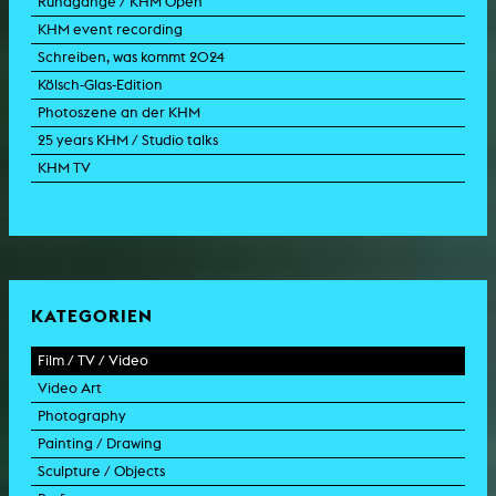
Rundgänge / KHM Open
KHM event recording
Schreiben, was kommt 2024
Kölsch-Glas-Edition
Photoszene an der KHM
25 years KHM / Studio talks
KHM TV
KATEGORIEN
Film / TV / Video
Video Art
feature film
Photography
documentary
experimental film
Painting / Drawing
documentary drama
video work
photographic work
Sculpture / Objects
animation film
video performance
photographic documentation
painting