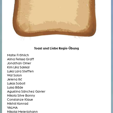
Toast und Liebe Regie-Übung
Malte Fröhlich
Alina Felissa Graff
Jonathan Omer
Kim Lêa Sakkal
Luka Lara Steffen
Wal Solon
Jelena Ilić
Lukas Soboll
Luisa Bäde
Agustina Sánchez Gavier
Nikola Silve Bonny
Constanze Klaue
Nikhiil Konrad
VALMA
Nikolai Meierjohann