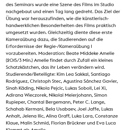
des Seminars wurde eine Szene des Films im Studio
nachgebaut und einen Tag lang gedreht. Das Ziel der
Übung war herauszufinden, wie die künstlerisch-
handwerklichen Besonderheiten des Films praktisch
umgesetzt wurden. Gleichzeitig diente diese erste
Kameraübung dazu, die Studierenden auf die
Erfordernisse der Regie-/Kameraübung I
vorzubereiten. Moderation: Beate Middeke Amelie
(2015/3 Min.) Amelie findet durch Zufall ein kleines
Schatzkästchen, das ihr Leben verändern wird.
Studierende/Beteiligte: Kim Lea Sakkal, Santiago
Rodriguez, Christoph Stec, Agustina Sánchez Gavier,
Sinah Käding, Nikola Pejcic, Lukas Soboll, Lei Xi,
Adirana Wieczorek, Nikolai Meierjohann, Simon
Rupieper, Chantal Bergemann, Peter C. Lange,
Schahab Kermani, Bela Usabaev, Joel Jaffe, Lukas
Anhalt, Jelena Ilic, Alina Graff, Luka Lara, Constanze
Klaue, Malin Schmid, Florian Brückner und Eva Luca
Klemmt als Amelie