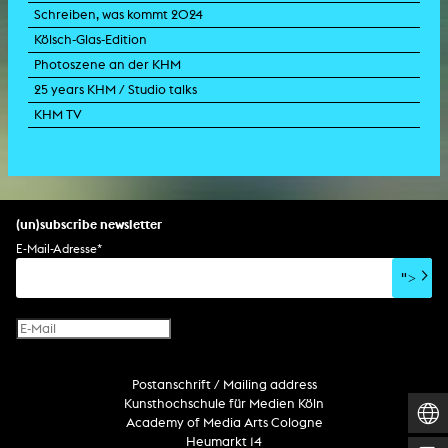
Schreiben, was kommt 2024
Kölsch-Glas-Edition
Photoszene an der KHM
25 years KHM / Studio talks
KHM TV
(un)subscribe newsletter
E-Mail-Adresse
*
">
Postanschrift / Mailing address
Kunsthochschule für Medien Köln
Academy of Media Arts Cologne
Heumarkt 14