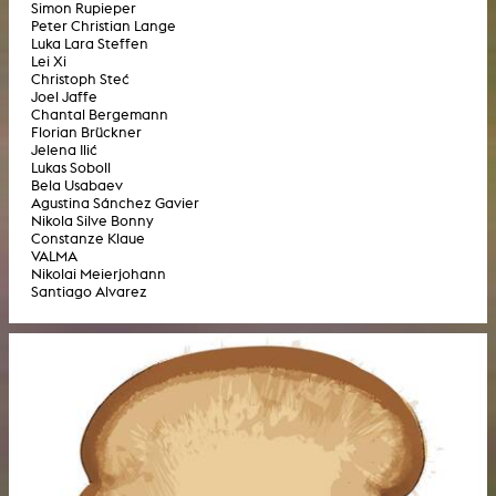
Simon Rupieper
Peter Christian Lange
Luka Lara Steffen
Lei Xi
Christoph Steć
Joel Jaffe
Chantal Bergemann
Florian Brückner
Jelena Ilić
Lukas Soboll
Bela Usabaev
Agustina Sánchez Gavier
Nikola Silve Bonny
Constanze Klaue
VALMA
Nikolai Meierjohann
Santiago Alvarez