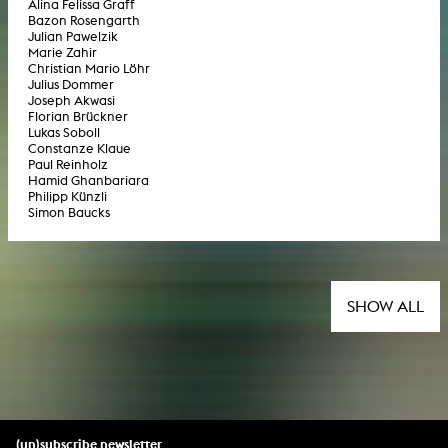
Alina Felissa Graff
Bazon Rosengarth
Julian Pawelzik
Marie Zahir
Christian Mario Löhr
Julius Dommer
Joseph Akwasi
Florian Brückner
Lukas Soboll
Constanze Klaue
Paul Reinholz
Hamid Ghanbariara
Philipp Künzli
Simon Baucks
SHOW ALL
(un)subscribe newsletter