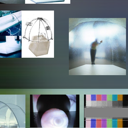
In remembrance
Publications teaching staff
Top 10
Internal reporting office
Rara
Open Access
AGG-Beschwerdestelle