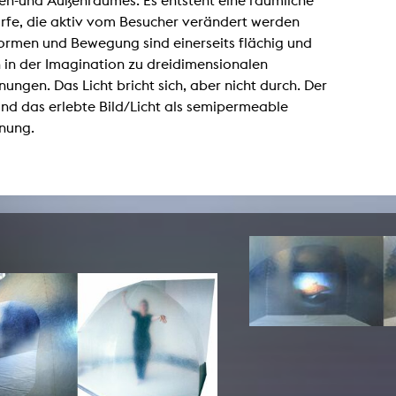
nen-und Außenraumes. Es entsteht eine räumliche
lending office
rfe, die aktiv vom Besucher verändert werden
ormen und Bewegung sind einerseits flächig und
LIBRARY
ABOUT US
 in der Imagination zu dreidimensionalen
nungen. Das Licht bricht sich, aber nicht durch. Der
Digital library
People
nd das erlebte Bild/Licht als semipermeable
inung.
Films
Organisation
Books
The KHM logo
Periodicals
Equal Opportunities
Useful help / contacts
Sounds
Sponsorship Award for FLINTA*
Studying with child
Reserved reading shelf
Antidiskriminierung
KHM publications
Ombudspersons
edition KHM
KHM Journal
AStA / StuPa
LECTURE Reihe
Lab Jahrbuch
Friends of the KHM e.V.
off topic
Recommendations
Partner
New aquisitions