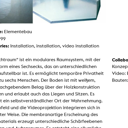
g / Sculpture
es Storytelling
tworks
 / Performance
Art / Global South
Media Studies
e:
Elementebau
the Context of Media
999
r Studies
al Aesthetics
ries:
Installation, installation, video installation
es + Facilities
ion studio
chtraum“ ist ein modulares Raumsystem, mit der
Collabo
itorium
rm eines Sechsecks, das an unterschiedlichen
Konzep
ktraum Fotgrafie
uter room
ufstellbar ist. Es ermöglicht temporäre Privatheit
Video:
tal technology
 zu sechs Menschen. Der Boden ist mit weißem,
Bauten:
edia Lab
m studios
 nachgebendem Belag über der Holzkonstruktion
oto lab
n und erlaubt auch das Liegen und Sitzen. Es
rading
astructure
t ein selbstverständlicher Ort der Wahrnehmung.
rface lab
eld und die Videoprojektion integrieren sich in
ecies Studio
amera
rter Weise. Die membranartige Erscheinung des
ing suite
terials erzeugt unterschiedliche Schärfeebenen
ing studio
rkshop