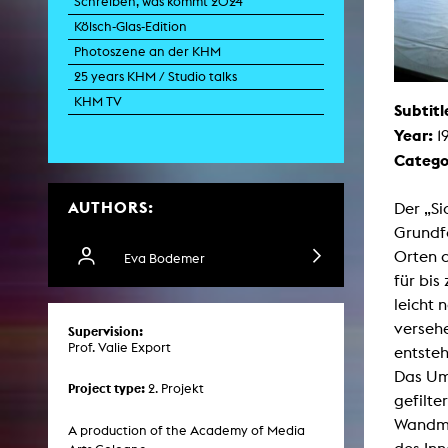
Schreiben, was kommt 2024
Paintin
Kölsch-Glas-Edition
Multispeci
Ne
Photoszene an der KHM
Video Art
Contemporary 
25 years KHM / Studio talks
Art and 
KHM TV
Subtitl
Art History in 
Year:
1
Quee
Transvers
Catego
Laboratori
AUTHORS:
Animat
Der „Si
Aud
Grundfo
Case – Proje
Comp
Orten a
Eva Bodemer
Experimen
für bis
exM
Fil
leicht
Ph
versehe
Supervision:
G
Prof. Valie Export
Infr
entsteh
Inte
Das Umf
Multisp
Project type:
2. Projekt
C
gefilte
Edit
Wandma
Record
A production of the Academy of Media
Wo