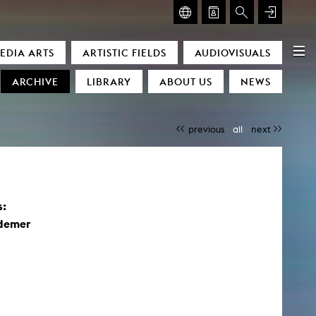
GLASMOOG – ROOM FOR ART & DISCOURSE
EDIA ARTS
ARTISTIC FIELDS
AUDIOVISUALS
Glasmoog – Room for Art & Discourse
ARCHIVE
LIBRARY
ABOUT US
NEWS
previous
all
next
s:
)
demer