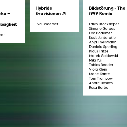
Hybride
Bildstörung - The
rke –
Evavisionen #1
1999 Remix
osigkeit
Eva Bodemer
Falko Brocksieper
Simone Gorges
Eva Bodemer
mer
Kosit Juntaratip
Anja Theismann
Daniela Sperling
Klaus Fritze
Marek Goldowski
Miki Yui
Tobias Baader
Viola Klein
Mone Kante
Tom Trambow
André Böxkes
Rosa Barba