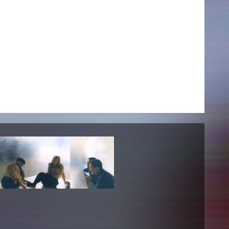
NEWS
Date
Awards / Sponsorships
Festival events
Career
Jobs
Press area
Press releases
Press downloads
teaching staff on the way