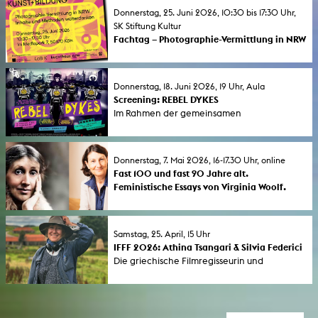
Donnerstag, 25. Juni 2026, 10:30 bis 17:30 Uhr,
SK Stiftung Kultur
Fachtag – Photographie-Vermittlung in NRW
Donnerstag, 18. Juni 2026, 19 Uhr, Aula
Screening: REBEL DYKES
Im Rahmen der gemeinsamen
Ringvorlesungs von GeStik und KHM unter
dem Titel Connections - Von Verbindungen
und Ermutigungen , zeigen wir den Film
Donnerstag, 7. Mai 2026, 16-17.30 Uhr, online
Rebel Dykes.
Fast 100 und fast 90 Jahre alt.
Feministische Essays von Virginia Woolf.
Termin fällt leider aus!
Fast 100 und fast 90 Jahre alt. Feministische
Essays von Virginia Woolf zu
Samstag, 25. April, 15 Uhr
Selbstbestimmung und Faschisierung. DIE
IFFF 2026: Athina Tsangari & Silvia Federici
VERANSTALTUNG MUSS LEIDER WEGEN
Die griechische Filmregisseurin und
KRANKHEIT AUSFALLEN!
Produzentin Athina Rachel Tsangari spricht
mit Silvia Federici über Commoning &
Allmende. Die Diskusssionsveranstaltung
findet im Rahmen des Internationalen