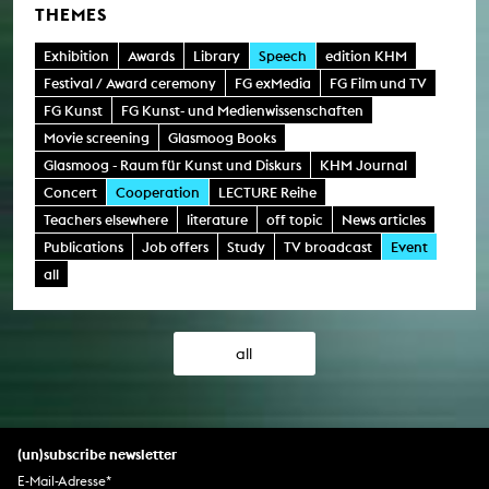
THEMES
Exhibition
Awards
Library
Speech
edition KHM
Festival / Award ceremony
FG exMedia
FG Film und TV
FG Kunst
FG Kunst- und Medienwissenschaften
Movie screening
Glasmoog Books
Glasmoog - Raum für Kunst und Diskurs
KHM Journal
Concert
Cooperation
LECTURE Reihe
Teachers elsewhere
literature
off topic
News articles
Publications
Job offers
Study
TV broadcast
Event
all
all
(un)subscribe newsletter
E-Mail-Adresse
*