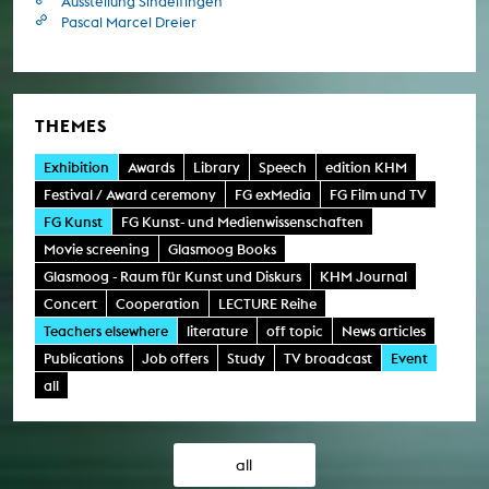
Ausstellung Sindelfingen
Pascal Marcel Dreier
THEMES
Exhibition
Awards
Library
Speech
edition KHM
Festival / Award ceremony
FG exMedia
FG Film und TV
FG Kunst
FG Kunst- und Medienwissenschaften
Movie screening
Glasmoog Books
Glasmoog - Raum für Kunst und Diskurs
KHM Journal
Concert
Cooperation
LECTURE Reihe
Teachers elsewhere
literature
off topic
News articles
Publications
Job offers
Study
TV broadcast
Event
all
all