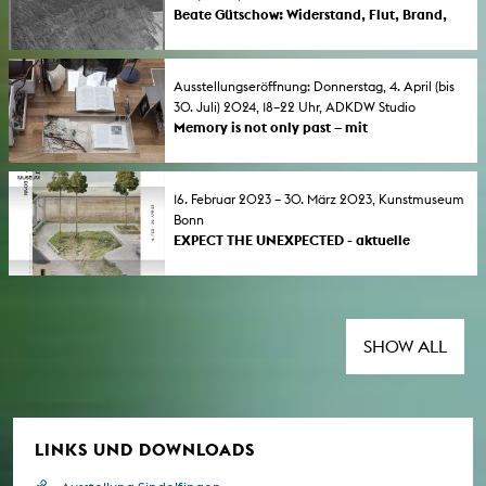
(Multispecies Storytelling) dabei.
Beate Gütschow: Widerstand, Flut, Brand,
Widerstand
Ausstellung der KHM-Professorin für
künstlerische Fotografie im Foto Arsenal
Ausstellungseröffnung: Donnerstag, 4. April (bis
Wien.
30. Juli) 2024, 18–22 Uhr, ADKDW Studio
Memory is not only past – mit
Hörner/Antlfinger
Die Professor*innen für "Multispecies
Storytelling" an der KHM stellen zusammen
16. Februar 2023 – 30. März 2023, Kunstmuseum
mit Salwa Aleryani, Barış Doğrusöz und Anna
Bonn
Zett in der Akademie der Künste der Welt
EXPECT THE UNEXPECTED - aktuelle
(ADKDW) aus.
Konzepte für Fotografie
Mit Beate Gütschow, Professorin für
künstlerische Fotografie an der KHM. Mit
den KHM-Absolventen Philipp Goldbach,
Achim Mohné, Johannes Post. In der Reihe
SHOW ALL
"Students Reels" sind Julia Maja Funke,
Kristina Lenz & Alex Simon Klug und Danila
Lipatov dabei.
LINKS UND DOWNLOADS