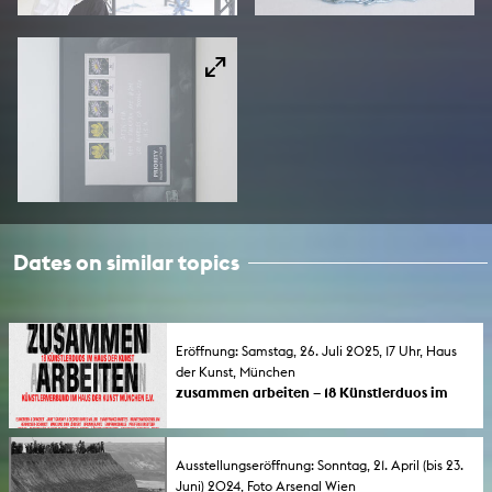
Dates on similar topics
Eröffnung: Samstag, 26. Juli 2025, 17 Uhr, Haus
der Kunst, München
zusammen arbeiten – 18 Künstlerduos im
Haus der Kunst – mit Hörner/Antlfinger
Bei den Künstlerduos, die ihre Werke und
Strategien vorstellen, sind die KHM-
Ausstellungseröffnung: Sonntag, 21. April (bis 23.
Professor*innen Hörner/Antlfinger
Juni) 2024, Foto Arsenal Wien