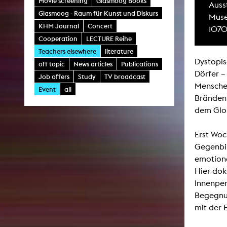
Movie screening
Glasmoog Books
Ausst
Central 
Glasmoog - Raum für Kunst und Diskurs
Muse
KHM Journal
Concert
1070
ARCHIVE
Cooperation
LECTURE Reihe
Teachers elsewhere
literature
Artistic work students
Dystopis
off topic
News articles
Publications
KHM Research
Dörfer –
Job offers
Study
TV broadcast
Menschen
Event
all
KHM Rundgänge
Bränden 
Event recording
dem Glob
Schreiben, was kommt
Erst Woc
Kölsch-Glas-Edition
Gegenbil
Photoszene an der KHM
emotiona
Hier dok
25 years KHM / Studio talks
Innenper
Begegnu
mit der 