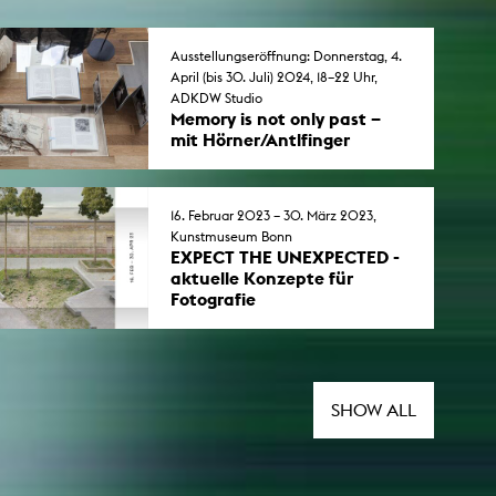
Ausstellungseröffnung: Donnerstag, 4.
April (bis 30. Juli) 2024, 18–22 Uhr,
ADKDW Studio
Memory is not only past –
mit Hörner/Antlfinger
Die Professor*innen für
"Multispecies Storytelling" an der
KHM stellen zusammen mit Salwa
16. Februar 2023 – 30. März 2023,
Aleryani, Barış Doğrusöz und Anna
Kunstmuseum Bonn
Zett in der Akademie der Künste
EXPECT THE UNEXPECTED -
der Welt (ADKDW) aus.
aktuelle Konzepte für
Fotografie
Mit Beate Gütschow, Professorin für
künstlerische Fotografie an der
KHM. Mit den KHM-Absolventen
Philipp Goldbach, Achim Mohné,
Johannes Post. In der Reihe
SHOW ALL
"Students Reels" sind Julia Maja
Funke, Kristina Lenz & Alex Simon
Klug und Danila Lipatov dabei.