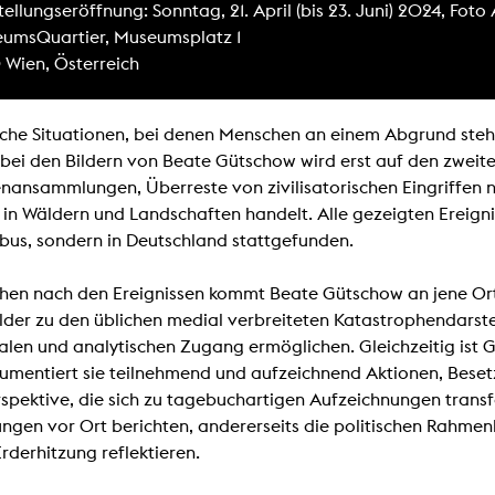
ellungseröffnung: Sonntag, 21. April (bis 23. Juni) 2024, Foto
lending office
umsQuartier, Museumsplatz 1
 Wien, Österreich
LIBRARY
ABOUT US
Digital library
People
che Situationen, bei denen Menschen an einem Abgrund ste
Films
Organisation
 bei den Bildern von Beate Gütschow wird erst auf den zweiten
ansammlungen, Überreste von zivilisatorischen Eingriffen n
Books
The KHM logo
in Wäldern und Landschaften handelt. Alle gezeigten Ereigni
Periodicals
Equal Opportunities
us, sondern in Deutschland stattgefunden.
Useful help / contacts
Sounds
Sponsorship Award for FLINTA*
hen nach den Ereignissen kommt Beate Gütschow an jene Orte.
Studying with child
Reserved reading shelf
der zu den üblichen medial verbreiteten Katastrophendarstellu
Antidiskriminierung
KHM publications
len und analytischen Zugang ermöglichen. Gleichzeitig ist 
Ombudspersons
edition KHM
umentiert sie teilnehmend und aufzeichnend Aktionen, Bese
KHM Journal
AStA / StuPa
spektive, die sich zu tagebuchartigen Aufzeichnungen transfo
LECTURE Reihe
Lab Jahrbuch
ngen vor Ort berichten, andererseits die politischen Rah
Friends of the KHM e.V.
off topic
Erderhitzung reflektieren.
Recommendations
Partner
New aquisitions