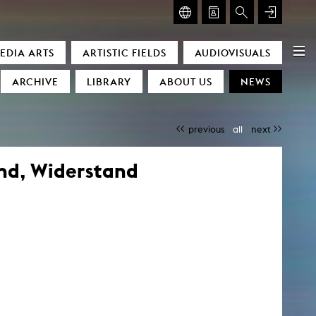
GLASMOOG – ROOM FOR ART & DISCOURSE
EDIA ARTS
ARTISTIC FIELDS
AUDIOVISUALS
Glasmoog – Room for Art & Discourse
ARCHIVE
LIBRARY
ABOUT US
NEWS
previous
all
next
and, Widerstand
)