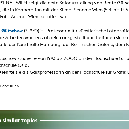
In remembrance
ENAL WIEN zeigt die erste Soloausstellung von Beate Gütsc
Publications teaching staff
Top 10
, die in Kooperation mit der Klima Biennale Wien (5.4. bis 14.
Internal reporting office
Rara
 Foto Arsenal Wien, kuratiert wird.
Open Access
AGG-Beschwerdestelle
e Gütschow
(* 1970) ist Professorin für künstlerische Fotograf
Ihre Arbeiten wurden zahlreich ausgestellt und befinden sich
ork, der Kunsthalle Hamburg, der Berlinischen Galerie, dem
tschow studierte von 1993 bis 2000 an der Hochschule für 
hschule Oslo.
lehrte sie als Gastprofessorin an der Hochschule für Grafik u
uliane Kuhn
 similar topics