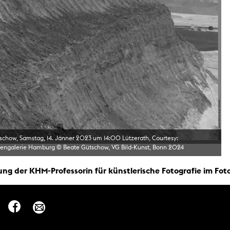
g / Sculpture
es Storytelling
tworks
 / Performance
Art / Global South
Media Studies
the Context of Media
r Studies
al Aesthetics
es + Facilities
ion studio
itorium
ktraum Fotgrafie
uter room
schow, Samstag, 14. Jänner 2023 um 14:00 Lützerath, Courtesy:
tal technology
edia Lab
engalerie Hamburg © Beate Gütschow, VG Bild-Kunst, Bonn 2024
m studios
oto lab
ung der KHM-Professorin für künstlerische Fotografie im Fot
rading
astructure
rface lab
ecies Studio
amera
ing suite
ing studio
rkshop