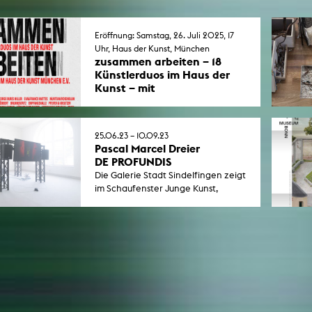
Eröffnung: Samstag, 26. Juli 2025, 17
Uhr, Haus der Kunst, München
zusammen arbeiten – 18
Künstlerduos im Haus der
Kunst – mit
Hörner/Antlfinger
Bei den Künstlerduos, die ihre
Werke und Strategien vorstellen,
25.06.23 – 10.09.23
sind die KHM-Professor*innen
Pascal Marcel Dreier
Hörner/Antlfinger (Multispecies
DE PROFUNDIS
Storytelling) dabei.
Die Galerie Stadt Sindelfingen zeigt
im Schaufenster Junge Kunst,
kuratiert von Leoni Fischer
(Symbiotic Lab), eine
Einzelausstellung von Pascal Marcel
Dreier.