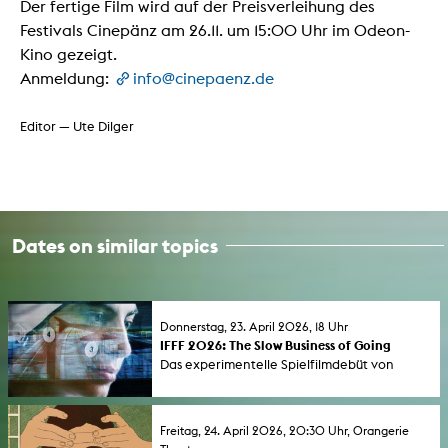
Der fertige Film wird auf der Preisverleihung des
Festivals Cinepänz am 26.11. um 15:00 Uhr im Odeon-
Kino gezeigt.
Anmeldung:
info@cinepaenz.de
Editor — Ute Dilger
Dates on similar topics
Donnerstag, 23. April 2026, 18 Uhr
IFFF 2026: The Slow Business of Going
Das experimentelle Spielfilmdebüt von
Athina Tsangari erzählt die Erlebnisse einer
globalen Nomadin und antizipiert schon
2001 hellsichtig die sozialen Folgen des
Freitag, 24. April 2026, 20:30 Uhr, Orangerie
World Wide Webs. Der Film wird im