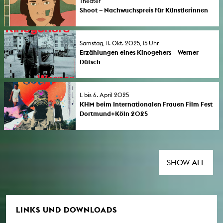
Theater
Programm »Fokus: Common Land« beim 43.
Shoot – Nachwuchspreis für Künstlerinnen
IFFF Dortmund+Köln gezeigt. Der Filmabend
2026 geht an Lenia Friedrich
findet in Kooperation mit der KHM statt.
Der Nachwuchspreis für Künstlerinnen der
KHM wird jährlich in einer Kooperation
Samstag, 11. Okt. 2025, 15 Uhr
zwischen der Gleichstellung der KHM und
Erzählungen eines Kinogehers – Werner
dem IFFF Dortmund+Köln vergeben.
Dütsch
Der Dokumentarfilm „Erzählungen eines
Kinogehers – Werner Dütsch” der KHM-
Absolventin Christiane Büchner feiert seine
1. bis 6. April 2025
deutsche Premiere beim Film Festival
KHM beim Internationalen Frauen Film Fest
Cologne 2025. Werner Dütsch lehrte von
Dortmund+Köln 2025
1992 bis 2012 Filmgeschichte an der
Die KHM-Absolventin Lisa Bühl erhält den
Kunsthochschule für Medien Köln und war
„Shoot“ – KHM & IFFF Dortmund+Köln
langjähriger Filmredakteur beim WDR.
Nachwuchspreis 2025. Neben dem
Diplomfilm der Preisträgerin „ El Sueño“ sind
auch zwei Dokumentarfilme von
SHOW ALL
Studierenden der KHM im Programm des
Festivals zu sehen.
LINKS UND DOWNLOADS