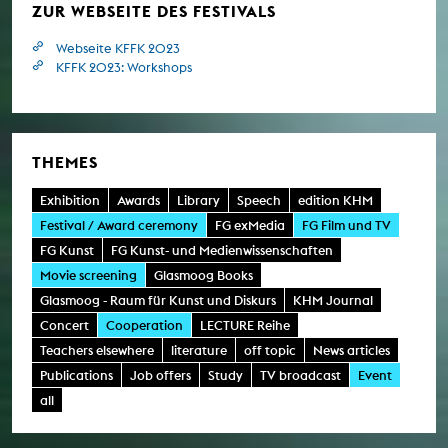
ZUR WEBSEITE DES FESTIVALS
Webseite KFFK 2023
KFFK 2023: Workshops
THEMES
Exhibition
Awards
Library
Speech
edition KHM
Festival / Award ceremony
FG exMedia
FG Film und TV
FG Kunst
FG Kunst- und Medienwissenschaften
Movie screening
Glasmoog Books
Glasmoog - Raum für Kunst und Diskurs
KHM Journal
Concert
Cooperation
LECTURE Reihe
Teachers elsewhere
literature
off topic
News articles
Publications
Job offers
Study
TV broadcast
Event
all