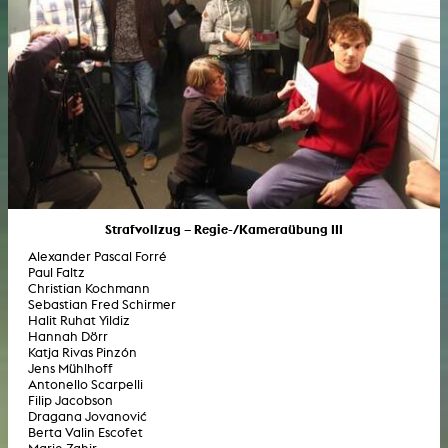
Strafvollzug – Regie-/Kameraübung III
Alexander Pascal Forré
Paul Faltz
Christian Kochmann
Sebastian Fred Schirmer
Halit Ruhat Yildiz
Hannah Dörr
Katja Rivas Pinzón
Jens Mühlhoff
Antonello Scarpelli
Filip Jacobson
Dragana Jovanović
Berta Valin Escofet