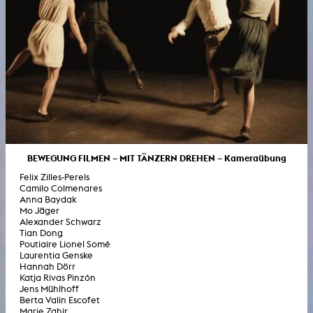
BEWEGUNG FILMEN – MIT TÄNZERN DREHEN – Kameraübung
Felix Zilles-Perels
Camilo Colmenares
Anna Baydak
Mo Jäger
Alexander Schwarz
Tian Dong
Poutiaire Lionel Somé
Laurentia Genske
Hannah Dörr
Katja Rivas Pinzón
Jens Mühlhoff
Berta Valin Escofet
Marie Zahir