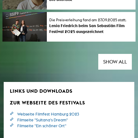
Gleich fünf Filme von Studierenden der
Kunsthochschule für Medien Köln wurden
von den Jurys des Deutschen Kurzfilmpreises
Die Preisverleihung fand am 27.09.2025 statt.
2025 vorausgewählt. Die Nominierungen
Lenia Friedrich beim San Sebastián Film
werden Ende Oktober bekannt gegeben.
Festival 2025 ausgezeichnet
Die Verleihung der Goldenen Lolas findet am
Der Abschlussfilm von Lenia Friedrich "So ist
20. November statt.
das Leben und nicht anders." wurde am
vergangenen Samstag beim 73. San
Sebastián International Film Festival mit dem
Tabakalera Award ausgezeichnet.
SHOW ALL
LINKS UND DOWNLOADS
ZUR WEBSEITE DES FESTIVALS
Webseite Filmfest Hamburg 2023
Filmseite "Sultana's Dream"
Filmseite "Ein schöner Ort"