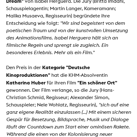
Dream"
von Isabel Herguera. Die Jury (Britta Imdahl,
Schauspielagentin; Martin Langer, Kameramann;
Malika Musaeva, Regisseurin) begründete ihre
Entscheidung wie folgt:
"Wir sind begeistert von dem
poetischen Traum und von der kunstvollen Umsetzung
des Animationsfilms. Isabel Herguera hält sich an
filmische Regeln und sprengt sie zugleich. Ein
besonderes Erlebnis. Mehr als ein Film."
Kategorie "Deutsche
Den Preis in der
Kinoproduktionen"
hat die KHM-Absolventin
Katharina Huber
"Ein schöner Ort"
für ihren Film
gewonnen. Der Film verlange, so die Jury (Hans-
Christian Schmid, Regisseur; Alexander Simon,
Schauspieler; Nele Wohlatz, Regisseurin),
"sich auf eine
ganz eigene Realität einzulassen (...)
Mit einem sicheren
Gespür für Besetzung, Bildsprache, Musik und Dialoge
läuft der Countdown zum Start einer ominösen Rakete.
Während die einen von der Kolonisierung neuer