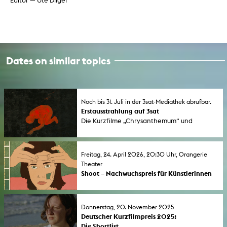
Editor — Ute Dilger
Dates on similar topics
Noch bis 31. Juli in der 3sat-Mediathek abrufbar.
Erstausstrahlung auf 3sat
Die Kurzfilme „Chrysanthemum“ und
„ghosting mother“ werden erstmals im
Fernsehen ausgestrahlt. Beide Filme wurden
bei den Kurzfilmtagen Oberhausen 2025
Freitag, 24. April 2026, 20:30 Uhr, Orangerie
ausgezeichnet. Noch bis 31. Juli sind sie in der
Theater
3sat-Mediathek zu sehen.
Shoot – Nachwuchspreis für Künstlerinnen
2026 geht an Lenia Friedrich
Der Nachwuchspreis für Künstlerinnen der
KHM wird jährlich in einer Kooperation
Donnerstag, 20. November 2025
zwischen der Gleichstellung der KHM und
Deutscher Kurzfilmpreis 2025:
dem IFFF Dortmund+Köln vergeben.
Die Shortlist