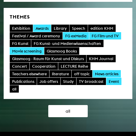
THEMES
Exhibition
Awards
Library
Speech
edition KHM
Festival / Award ceremony
FG exMedia
FG Film und TV
FG Kunst
FG Kunst- und Medienwissenschaften
Movie screening
Glasmoog Books
Glasmoog - Raum für Kunst und Diskurs
KHM Journal
Concert
Cooperation
LECTURE Reihe
Teachers elsewhere
literature
off topic
News articles
Publications
Job offers
Study
TV broadcast
Event
all
all