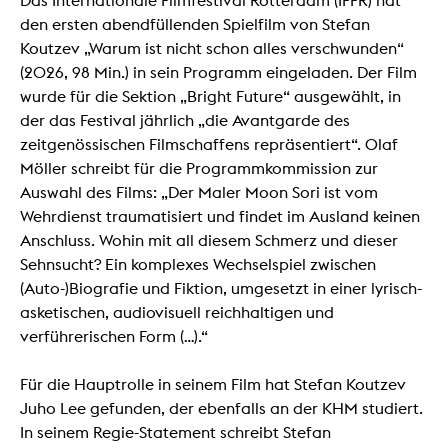
Das Internationale Filmfestival Rotterdam (IFFR) hat
den ersten abendfüllenden Spielfilm von Stefan
Koutzev „Warum ist nicht schon alles verschwunden“
(2026, 98 Min.) in sein Programm eingeladen. Der Film
wurde für die Sektion „Bright Future“ ausgewählt, in
der das Festival jährlich „die Avantgarde des
zeitgenössischen Filmschaffens repräsentiert“. Olaf
Möller schreibt für die Programmkommission zur
Auswahl des Films: „Der Maler Moon Sori ist vom
Wehrdienst traumatisiert und findet im Ausland keinen
Anschluss. Wohin mit all diesem Schmerz und dieser
Sehnsucht? Ein komplexes Wechselspiel zwischen
(Auto-)Biografie und Fiktion, umgesetzt in einer lyrisch-
asketischen, audiovisuell reichhaltigen und
verführerischen Form (…).“
Für die Hauptrolle in seinem Film hat Stefan Koutzev
Juho Lee gefunden, der ebenfalls an der KHM studiert.
In seinem Regie-Statement schreibt Stefan