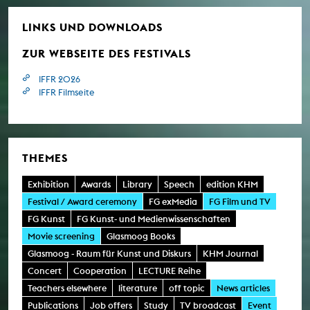
LINKS UND DOWNLOADS
ZUR WEBSEITE DES FESTIVALS
IFFR 2026
IFFR Filmseite
THEMES
Exhibition
Awards
Library
Speech
edition KHM
Festival / Award ceremony
FG exMedia
FG Film und TV
FG Kunst
FG Kunst- und Medienwissenschaften
Movie screening
Glasmoog Books
Glasmoog - Raum für Kunst und Diskurs
KHM Journal
Concert
Cooperation
LECTURE Reihe
Teachers elsewhere
literature
off topic
News articles
Publications
Job offers
Study
TV broadcast
Event