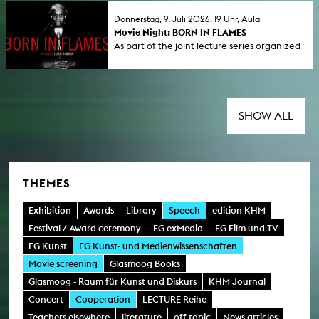
Reihe von Seminaren und öffentlichen
Donnerstag, 9. Juli 2026, 19 Uhr, Aula
Veranstaltungen an.
Movie Night: BORN IN FLAMES
As part of the joint lecture series organized
by GeStik and KHM titled “ Connections –
On Bonds and Encouragement,” we are
screening the feature film Born in Flames.
SHOW ALL
THEMES
Exhibition
Awards
Library
Speech
edition KHM
Festival / Award ceremony
FG exMedia
FG Film und TV
FG Kunst
FG Kunst- und Medienwissenschaften
Movie screening
Glasmoog Books
Glasmoog - Raum für Kunst und Diskurs
KHM Journal
Concert
Cooperation
LECTURE Reihe
Teachers elsewhere
literature
off topic
News articles