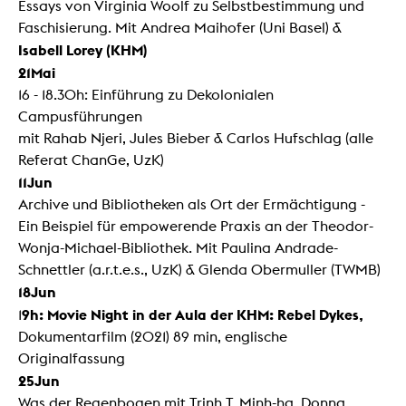
Essays von Virginia Woolf zu Selbstbestimmung und
Faschisierung. Mit Andrea Maihofer (Uni Basel) &
Isabell Lorey (KHM)
21Mai
16 - 18.30h: Einführung zu Dekolonialen
Campusführungen
mit Rahab Njeri, Jules Bieber & Carlos Hufschlag (alle
Referat ChanGe, UzK)
11Jun
Archive und Bibliotheken als Ort der Ermächtigung -
Ein Beispiel für empowerende Praxis an der Theodor-
Wonja-Michael-Bibliothek. Mit Paulina Andrade-
Schnettler (a.r.t.e.s., UzK) & Glenda Obermuller (TWMB)
18Jun
9h: Movie Night in der Aula der KHM: Rebel Dykes,
1
Dokumentarfilm (2021) 89 min, englische
Originalfassung
25Jun
Was der Regenbogen mit Trinh T. Minh-ha, Donna