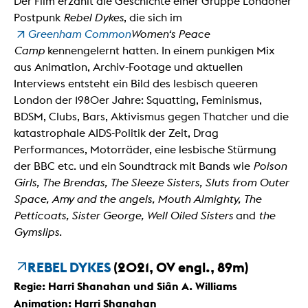
Der Film erzählt die Geschichte einer Gruppe Londoner
Postpunk
Rebel Dykes
, die sich im
Greenham Common
Women‘s Peace
Camp
kennengelernt hatten. In einem punkigen Mix
aus Animation, Archiv-Footage und aktuellen
Interviews entsteht ein Bild des lesbisch queeren
London der 1980er Jahre: Squatting, Feminismus,
BDSM, Clubs, Bars, Aktivismus gegen Thatcher und die
katastrophale AIDS-Politik der Zeit, Drag
Performances, Motorräder, eine lesbische Stürmung
der BBC etc. und ein Soundtrack mit Bands wie
Poison
Girls, The Brendas, The Sleeze Sisters, Sluts from Outer
Space, Amy and the angels, Mouth Almighty, The
Petticoats, Sister George, Well Oiled Sisters
and
the
Gymslips
.
REBEL DYKES
(2021, OV engl., 89m)
Regie: Harri Shanahan und Siân A. Williams
Animation: Harri Shanahan