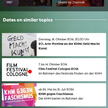
1987
photo by Zbornak
Dates on similar topics
Dienstag, 18. Oktober 2016, 20.30 Uhr
20. Arte-Preview an der KHM: Geld Macht
Kunst
ARTE und KHM laden ein zur Vorführung des
Dokumentarfilms "Geld Macht Kunst", in
Anwesenheit der Autorin und Regisseurin
7. bis 14. Oktober 2016
Martina Müller. Mit einer Einführung von Prof.
Film Festival Cologne 2016
Dr. Hans Ulrich Reck.
Im Rahmen des Festivals finden an der KHM
die Vorführung des neuen Films von Werner
Herzog "Lo and Behold", eine Konferenz zur
Digitalisierung und ein Podium zur
ab 26. Mai bis 21. Juli 2026
Stoffentwicklung statt.
KHM gegen Faschismus
Die KHM bietet im Rahmen der
bundesweiten Aktionswoche "Wissenschaft
gegen Faschismus" (1. bis 7. Juni 2026) eine