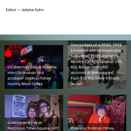
Editor — Juliane Kuhn
Descendant of A REBEL DYKE
Exhibition with Homophobia,
November 2025: Atalanta
Kernick (OG RD), Siobhan (OG
Co directors Siân A Williams,
RD), Rachel Smith (RD
Harri Shanahan and
Archivist at Bishopsgate,
producer Siobhan Fahey
Fisch (OG RD), Emily Witham
touring Rebel Dykes
(Artist)
Siobhan and Eve at
Peepland, Times Square, NYC
Producer Siobhan Fahey,