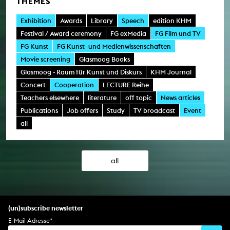
THEMES
Exhibition
Awards
Library
Speech
edition KHM
Festival / Award ceremony
FG exMedia
FG Film und TV
FG Kunst
FG Kunst- und Medienwissenschaften
Movie screening
Glasmoog Books
Glasmoog - Raum für Kunst und Diskurs
KHM Journal
Concert
Cooperation
LECTURE Reihe
Teachers elsewhere
literature
off topic
News articles
Publications
Job offers
Study
TV broadcast
Event
all
all
(un)subscribe newsletter
E-Mail-Adresse
*