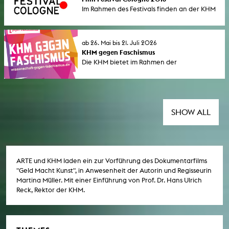
Professor für Gestaltung an der KHM.
Im Rahmen des Festivals finden an der KHM
die Vorführung des neuen Films von Werner
Herzog "Lo and Behold", eine Konferenz zur
Digitalisierung und ein Podium zur
ab 26. Mai bis 21. Juli 2026
Stoffentwicklung statt.
KHM gegen Faschismus
Die KHM bietet im Rahmen der
bundesweiten Aktionswoche "Wissenschaft
gegen Faschismus" (1. bis 7. Juni 2026) eine
Reihe von Seminaren und öffentlichen
Veranstaltungen an.
SHOW ALL
ARTE und KHM laden ein zur Vorführung des Dokumentarfilms
"Geld Macht Kunst", in Anwesenheit der Autorin und Regisseurin
Martina Müller. Mit einer Einführung von Prof. Dr. Hans Ulrich
Reck, Rektor der KHM.