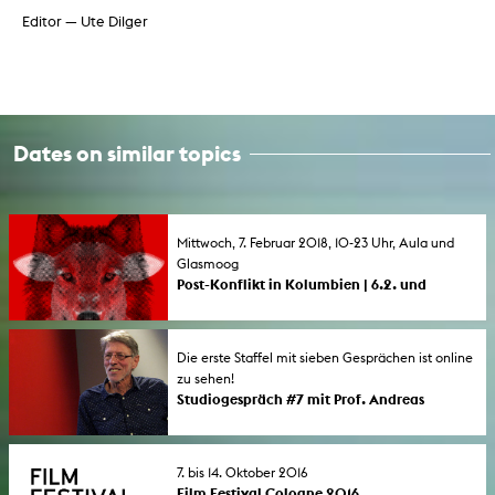
Editor — Ute Dilger
Dates on similar topics
Mittwoch, 7. Februar 2018, 10-23 Uhr, Aula und
Glasmoog
Post-Konflikt in Kolumbien | 6.2. und
7.2.2018
Symposium und Filmabend zu Narrativen
und künstlerischen Interventionen im Fall
Die erste Staffel mit sieben Gesprächen ist online
Kolumbien.
zu sehen!
Studiogespräch #7 mit Prof. Andreas
Henrich
In der Reihe + 25 KHM Studiogespräche mit
Persönlichkeiten der KHM sprach Felix Hahn
7. bis 14. Oktober 2016
mit Andreas Henrich, von 1997 bis 2015
Film Festival Cologne 2016