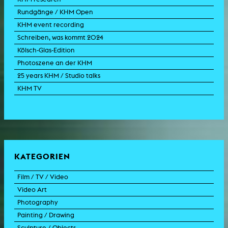
Rundgänge / KHM Open
KHM event recording
Schreiben, was kommt 2024
Kölsch-Glas-Edition
Photoszene an der KHM
25 years KHM / Studio talks
KHM TV
KATEGORIEN
Film / TV / Video
Video Art
feature film
Photography
documentary
experimental film
Painting / Drawing
documentary drama
video work
photographic work
Sculpture / Objects
animation film
video performance
photographic documentation
painting