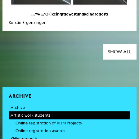
...°W/...°O ( keingradwestundkeingradost)
Kerstin Ergenzinger
SHOW ALL
ARCHIVE
Archive
Artistic work students
Online registration of KHM Projects
Online registration Awards
KHM research