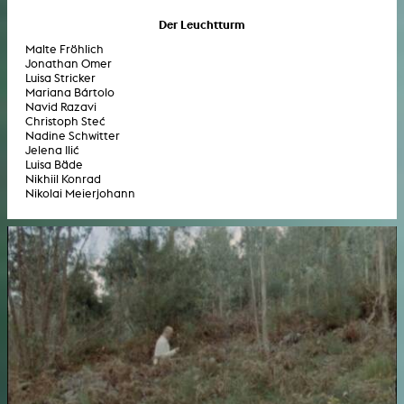
Der Leuchtturm
Malte Fröhlich
Jonathan Omer
Luisa Stricker
Mariana Bártolo
Navid Razavi
Christoph Steć
Nadine Schwitter
Jelena Ilić
Luisa Bäde
Nikhiil Konrad
Nikolai Meierjohann