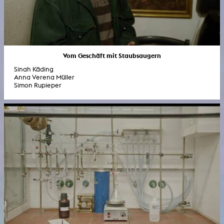
Vom Geschäft mit Staubsaugern
Sinah Käding
Anna Verena Müller
Simon Rupieper