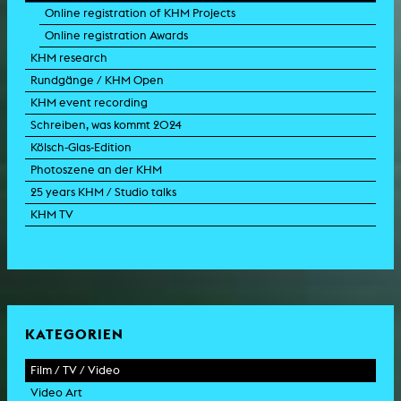
Online registration of KHM Projects
Online registration Awards
KHM research
Rundgänge / KHM Open
KHM event recording
Schreiben, was kommt 2024
Kölsch-Glas-Edition
Photoszene an der KHM
25 years KHM / Studio talks
KHM TV
KATEGORIEN
Film / TV / Video
Video Art
feature film