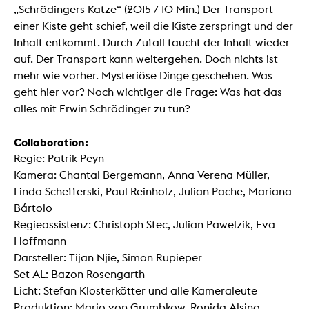
„Schrödingers Katze“ (2015 / 10 Min.) Der Transport
einer Kiste geht schief, weil die Kiste zerspringt und der
Inhalt entkommt. Durch Zufall taucht der Inhalt wieder
auf. Der Transport kann weitergehen. Doch nichts ist
mehr wie vorher. Mysteriöse Dinge geschehen. Was
geht hier vor? Noch wichtiger die Frage: Was hat das
alles mit Erwin Schrödinger zu tun?
Collaboration:
Regie: Patrik Peyn
Kamera: Chantal Bergemann, Anna Verena Müller,
Linda Schefferski, Paul Reinholz, Julian Pache, Mariana
Bártolo
Regieassistenz: Christoph Stec, Julian Pawelzik, Eva
Hoffmann
Darsteller: Tijan Njie, Simon Rupieper
Set AL: Bazon Rosengarth
Licht: Stefan Klosterkötter und alle Kameraleute
Produktion: Mario von Grumbkow, Ronida Alsino,