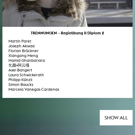
TRENNUNGEN – Regieübung II Diplom 2
Martin Paret
Joseph Akwasi
Florian Brückner
Xiangang Meng
Hamid Ghanbariara
乞颜•阿云嘎
Axel Bangert
Laura Schwickerath
Philipp Künzli
Simon Baucks
Marcela Vanegas Cardenas
SHOW ALL