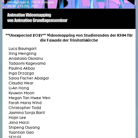
""Unexpected 2021"" Videomapping von Studierenden der KHM für
die Fassade der Trinitatiskirche
Luca Baumgart
Xing Mengting
Anastasia Osoianu
Tadaomi Kageyama
Paulina Akbay
Inga Drzazga
Saioa Fischer Abaigar
Claudia Wear
Li-An Hong
Kyuwon Moon
Megan Tan Hwee Wen
Farah Maria Wind
Christopher Todd
Jasmina Sonja Bartl
Hojin Lee
Jana Marzi
Shipeng Ouyang
Yuantian Gao
SEYLEE