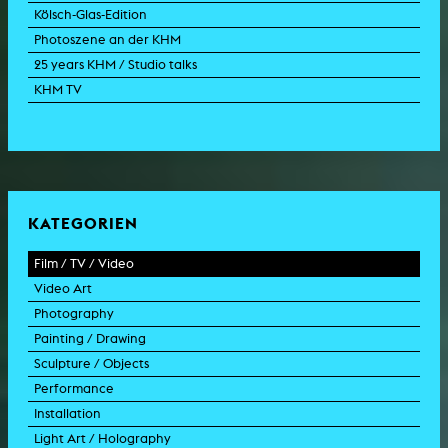
Kölsch-Glas-Edition
Photoszene an der KHM
25 years KHM / Studio talks
KHM TV
KATEGORIEN
Film / TV / Video
Video Art
feature film
Photography
documentary
experimental film
Painting / Drawing
documentary drama
video work
photographic work
Sculpture / Objects
animation film
video performance
photographic documentation
painting
Performance
experimental film
video installation
photographic installation
drawing
sculpture
Installation
TV format
video sculpture
collage
object
intervention
Light Art / Holography
TV design
graphics
model
scenography
public art