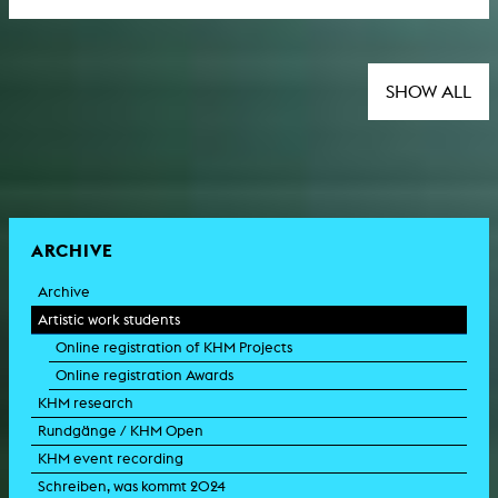
SHOW ALL
ARCHIVE
Archive
Artistic work students
Online registration of KHM Projects
Online registration Awards
KHM research
Rundgänge / KHM Open
KHM event recording
Schreiben, was kommt 2024