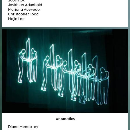
Soojin Ok
Javkhlan Ariunbold
Mariana Acevedo
Christopher Todd
Hojin Lee
Anomalies
Diana Menestrey