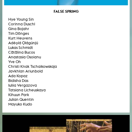
FALSE SPRING
Hye Young Sin
Corinna Duschl
Gina Bojahr
Tim Dönges
Kurt Heuvens
Adéọlá Ọlágúnjú
Lukas Schmidt
Cătălina Bucos
Anastasia Osoianu
Yve Oh
Christi Knak Tschaikowskaja
Javkhlan Ariunbold
Ada Kopaz
Bidisha Das
Iuliia Vergazova
Tatsiana Licheuskaya
Kihuun Park
Julian Quentin
Mayuko Kudo