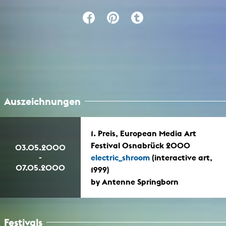
Auszeichnungen
1. Preis, European Media Art
Festival Osnabrück 2000
03.05.2000
-
electric_shroom
(interactive art,
07.05.2000
1999)
by Antenne Springborn
Festivals