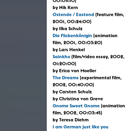
00:05:10)
by Nik Kern
Ostende / Eastend
(feature film,
2001, 00:24:00)
by Ilka Schulz
Die Flickenkönigin
(animation
film, 2001, 00:03:20)
by Lars Henkel
Sainkho
(film/video essay, 2002,
01:20:00)
by Erica von Moeller
The Dreams
(experimental film,
2002, 00:40:00)
by Carsten Schulz
by Christina von Greve
Gnome Sweet Gnome
(animation
film, 2002, 00:03:45)
by Teresa Diehm
I am German just like you