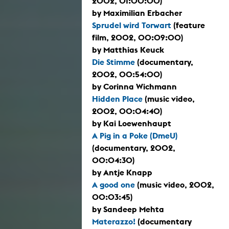
2002, 01:00:00)
by Maximilian Erbacher
Sprudel wird Torwart
(feature
film, 2002, 00:09:00)
by Matthias Keuck
Die Stimme
(documentary,
2002, 00:54:00)
by Corinna Wichmann
Hidden Place
(music video,
2002, 00:04:40)
by Kai Loewenhaupt
A Pig in a Poke (DmeU)
(documentary, 2002,
00:04:30)
by Antje Knapp
A good one
(music video, 2002,
00:03:45)
by Sandeep Mehta
Materazzo!
(documentary